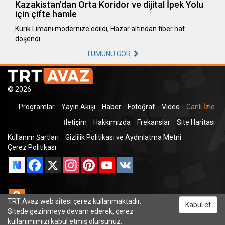
Kazakistan’dan Orta Koridor ve dijital İpek Yolu
için çifte hamle
Kurık Limanı modernize edildi, Hazar altından fiber hat
döşendi.
TÜMÜNÜ GÖR
© 2026
Programlar
Yayın Akışı
Haber
Fotoğraf
Video
Canlı İzle
İletişim
Hakkımızda
Frekanslar
Site Haritası
Kullanım Şartları
Gizlilik Politikası ve Aydınlatma Metni
Çerez Politikası
Facebook
X
Instagram
Pinterest
YouTube
VK
Odnoklassniki
TRT Avaz web sitesi çerez kullanmaktadır.
Kabul et
Sitede gezinmeye devam ederek, çerez
kullanımımızı kabul etmiş olursunuz.