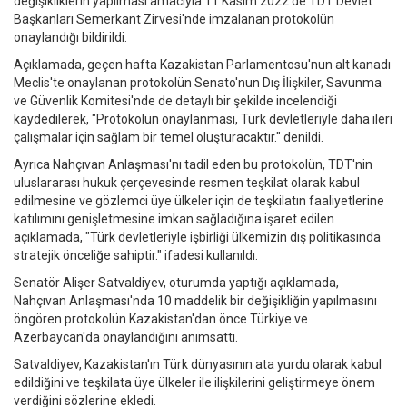
değişikliklerin yapılması amacıyla 11 Kasım 2022'de TDT Devlet
Başkanları Semerkant Zirvesi'nde imzalanan protokolün
onaylandığı bildirildi.
Açıklamada, geçen hafta Kazakistan Parlamentosu'nun alt kanadı
Meclis'te onaylanan protokolün Senato'nun Dış İlişkiler, Savunma
ve Güvenlik Komitesi'nde de detaylı bir şekilde incelendiği
kaydedilerek, "Protokolün onaylanması, Türk devletleriyle daha ileri
çalışmalar için sağlam bir temel oluşturacaktır." denildi.
Ayrıca Nahçıvan Anlaşması'nı tadil eden bu protokolün, TDT'nin
uluslararası hukuk çerçevesinde resmen teşkilat olarak kabul
edilmesine ve gözlemci üye ülkeler için de teşkilatın faaliyetlerine
katılımını genişletmesine imkan sağladığına işaret edilen
açıklamada, "Türk devletleriyle işbirliği ülkemizin dış politikasında
stratejik önceliğe sahiptir." ifadesi kullanıldı.
Senatör Alişer Satvaldiyev, oturumda yaptığı açıklamada,
Nahçıvan Anlaşması'nda 10 maddelik bir değişikliğin yapılmasını
öngören protokolün Kazakistan'dan önce Türkiye ve
Azerbaycan'da onaylandığını anımsattı.
Satvaldiyev, Kazakistan'ın Türk dünyasının ata yurdu olarak kabul
edildiğini ve teşkilata üye ülkeler ile ilişkilerini geliştirmeye önem
verdiğini sözlerine ekledi.