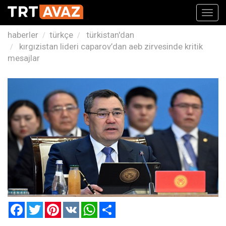
Toggl
navig
haberler
türkçe
türkistan'dan
kırgızistan lideri caparov’dan aeb zirvesinde kritik
mesajlar
Facebook
Twitter
Pinterest
VK
WhatsApp
Paylaş