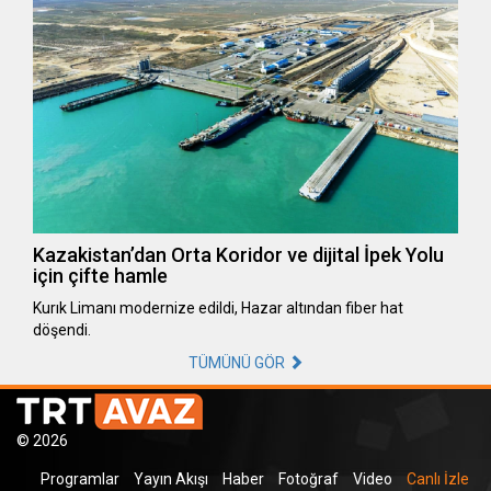
Kazakistan’dan Orta Koridor ve dijital İpek Yolu
için çifte hamle
Kurık Limanı modernize edildi, Hazar altından fiber hat
döşendi.
TÜMÜNÜ GÖR
© 2026
Programlar
Yayın Akışı
Haber
Fotoğraf
Video
Canlı İzle