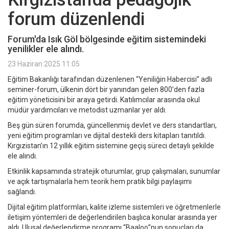
forum düzenlendi
Forum'da Isık Göl bölgesinde eğitim sistemindeki
yenilikler ele alındı.
23 Haziran 2025 11:05
Eğitim Bakanlığı tarafından düzenlenen “Yeniliğin Habercisi” adlı
seminer-forum, ülkenin dört bir yanından gelen 800’den fazla
eğitim yöneticisini bir araya getirdi. Katılımcılar arasında okul
müdür yardımcıları ve metodist uzmanlar yer aldı.
Beş gün süren forumda, güncellenmiş devlet ve ders standartları,
yeni eğitim programları ve dijital destekli ders kitapları tanıtıldı.
Kırgızistan’ın 12 yıllık eğitim sistemine geçiş süreci detaylı şekilde
ele alındı.
Etkinlik kapsamında stratejik oturumlar, grup çalışmaları, sunumlar
ve açık tartışmalarla hem teorik hem pratik bilgi paylaşımı
sağlandı.
Dijital eğitim platformları, kalite izleme sistemleri ve öğretmenlerle
iletişim yöntemleri de değerlendirilen başlıca konular arasında yer
aldı. Ulusal değerlendirme programı “Baaloо”nun sonuçları da