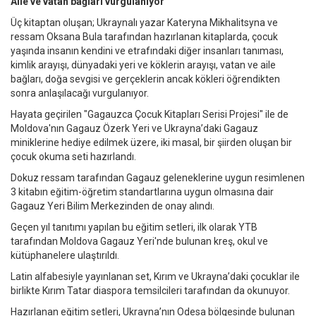
Aile ve vatan bağları vurgulanıyor
Üç kitaptan oluşan; Ukraynalı yazar Kateryna Mikhalitsyna ve
ressam Oksana Bula tarafından hazırlanan kitaplarda, çocuk
yaşında insanın kendini ve etrafındaki diğer insanları tanıması,
kimlik arayışı, dünyadaki yeri ve köklerin arayışı, vatan ve aile
bağları, doğa sevgisi ve gerçeklerin ancak kökleri öğrendikten
sonra anlaşılacağı vurgulanıyor.
Hayata geçirilen "Gagauzca Çocuk Kitapları Serisi Projesi" ile de
Moldova'nın Gagauz Özerk Yeri ve Ukrayna’daki Gagauz
miniklerine hediye edilmek üzere, iki masal, bir şiirden oluşan bir
çocuk okuma seti hazırlandı.
Dokuz ressam tarafından Gagauz geleneklerine uygun resimlenen
3 kitabın eğitim-öğretim standartlarına uygun olmasına dair
Gagauz Yeri Bilim Merkezinden de onay alındı.
Geçen yıl tanıtımı yapılan bu eğitim setleri, ilk olarak YTB
tarafından Moldova Gagauz Yeri'nde bulunan kreş, okul ve
kütüphanelere ulaştırıldı.
Latin alfabesiyle yayınlanan set, Kırım ve Ukrayna’daki çocuklar ile
birlikte Kırım Tatar diaspora temsilcileri tarafından da okunuyor.
Hazırlanan eğitim setleri, Ukrayna’nın Odesa bölgesinde bulunan