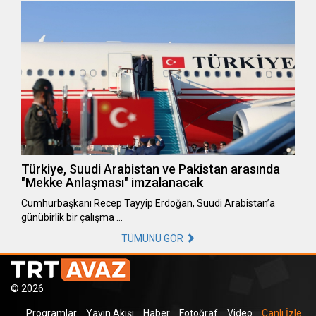
Türkiye, Suudi Arabistan ve Pakistan arasında
"Mekke Anlaşması" imzalanacak
Cumhurbaşkanı Recep Tayyip Erdoğan, Suudi Arabistan’a
günübirlik bir çalışma …
TÜMÜNÜ GÖR
© 2026
Programlar
Yayın Akışı
Haber
Fotoğraf
Video
Canlı İzle