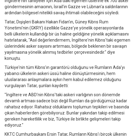
İngiltere'nin tahliyeler için Ada'daki egemen üslerine ek 700 asker
göndermesinin amacının, İsrail'in Gazze ve Lübnan'a saldırılarının
ardından bölgesel nitelikli savaş ihtimali olabileceğini söyledi.
Tatar, Dışişleri Bakanı Hakan Fidan'ın, Güney Kıbrıs Rum
Yönetimi'nin (GKRY) özellikle Gazze'ye yönelik operasyonlarda
belli ülkelerin kullandığı bir üs haline geldiğine yönelik açıklamasını
hatırlatarak, "Asıl değerlendirmem, İngiltere'nin Kıbrıs'taki egemen
üslerindeki asker sayısını artırması, bölgede beklenen bir savaşın
yayılmasına yönelik alınmış tedbirler çerçevesindedir." diye
konuştu.
Türkiye'nin tüm Kıbrıs'ın garantörü olduğunu ve Rumların Ada'yı
yabancı ülkelerin askeri üssü haline dönüştürmesinin, hem
uluslararası anlaşmalara aykırı hem kabul edilemez olduğunu
vurgulayan Tatar, şunları kaydetti:
"İngiltere ve ABD'nin Kıbrıs'taki askeri varlığının son dönemde
devamlı artması sadece bizi değil Rumları da gördüğümüz kadar
rahatsız ediyor. Rahatsız olduklarını toplumun tepkileri ve basında
çıkan haberlerden görebiliyoruz. Bunlar yakından takip edilmesi
gereken hareketlilik ve biz, Türkiye ile birlikte gelişmeleri takip
ediyoruz."
KKTC Cumhurbaşkanı Ersin Tatar, Rumların Kıbrıs'ı birçok ülkenin