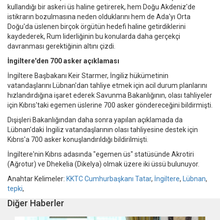
kullandığı bir askeri üs haline getirerek, hem Doğu Akdeniz'de
istikrarın bozulmasına neden olduklarını hem de Ada'yı Orta
Doğu'da üslenen birçok örgütün hedefi haline getirdiklerini
kaydederek, Rum liderliğinin bu konularda daha gerçekçi
davranması gerektiğinin altını çizdi.
İngiltere'den 700 asker açıklaması
İngiltere Başbakanı Keir Starmer, İngiliz hükümetinin
vatandaşlarını Lübnan'dan tahliye etmek için acil durum planlarını
hızlandırdığına işaret ederek Savunma Bakanlığının, olası tahliyeler
için Kıbrıs'taki egemen üslerine 700 asker göndereceğini bildirmişti.
Dışişleri Bakanlığından daha sonra yapılan açıklamada da
Lübnan'daki İngiliz vatandaşlarının olası tahliyesine destek için
Kıbrıs'a 700 asker konuşlandırıldığı bildirilmişti.
İngiltere'nin Kıbrıs adasında "egemen üs" statüsünde Akrotiri
(Ağrotur) ve Dhekelia (Dikelya) olmak üzere iki üssü bulunuyor.
Anahtar Kelimeler:
KKTC Cumhurbaşkanı Tatar
,
İngiltere
,
Lübnan
,
tepki
,
Diğer Haberler