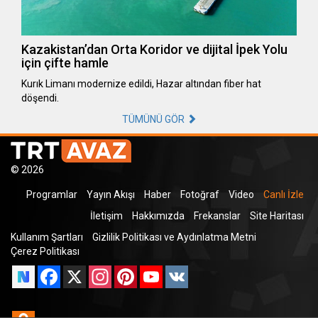
Kazakistan’dan Orta Koridor ve dijital İpek Yolu
için çifte hamle
Kurık Limanı modernize edildi, Hazar altından fiber hat
döşendi.
TÜMÜNÜ GÖR
© 2026
Programlar
Yayın Akışı
Haber
Fotoğraf
Video
Canlı İzle
İletişim
Hakkımızda
Frekanslar
Site Haritası
Kullanım Şartları
Gizlilik Politikası ve Aydınlatma Metni
Çerez Politikası
Facebook
X
Instagram
Pinterest
YouTube
VK
Odnoklassniki