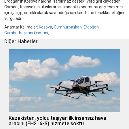
Erdoğan’ın Kosova halkına “sarsılmaz destek” verdiğini kaydeden
Osmani, Kosova’nın uluslararası alandaki konumunu güçlendirmek
için çalışıp, sürekli olarak savunduğu için kendisine teşekkür ettiğini
vurguladı.
Anahtar Kelimeler:
Kosova
,
Cumhurbaşkanı Erdoğan
,
Cumhurbaşkanı Osmani
,
Diğer Haberler
Kazakistan, yolcu taşıyan ilk insansız hava
aracını (EH216-S) hizmete soktu