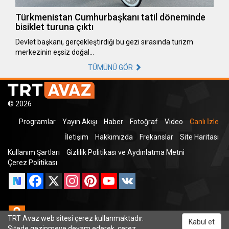
Türkmenistan Cumhurbaşkanı tatil döneminde
bisiklet turuna çıktı
Devlet başkanı, gerçekleştirdiği bu gezi sırasında turizm
merkezinin eşsiz doğal…
TÜMÜNÜ GÖR
© 2026
Programlar
Yayın Akışı
Haber
Fotoğraf
Video
Canlı İzle
İletişim
Hakkımızda
Frekanslar
Site Haritası
Kullanım Şartları
Gizlilik Politikası ve Aydınlatma Metni
Çerez Politikası
Facebook
X
Instagram
Pinterest
YouTube
VK
Odnoklassniki
TRT Avaz web sitesi çerez kullanmaktadır.
Kabul et
Sitede gezinmeye devam ederek, çerez