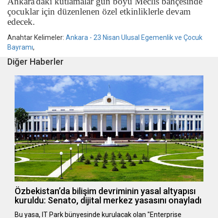
Ankara'daki kutlamalar gün boyu Meclis bahçesinde
çocuklar için düzenlenen özel etkinliklerle devam
edecek.
Anahtar Kelimeler:
Ankara - 23 Nisan Ulusal Egemenlik ve Çocuk
Bayramı
,
Diğer Haberler
Özbekistan’da bilişim devriminin yasal altyapısı
kuruldu: Senato, dijital merkez yasasını onayladı
Bu yasa, IT Park bünyesinde kurulacak olan "Enterprise