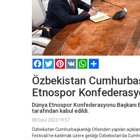
Facebook
Twitter
Pinterest
VK
WhatsApp
Paylaş
Özbekistan Cumhurbaş
Etnospor Konfederasyo
Dünya Etnospor Konfederasyonu Başkanı B
tarafından kabul edildi.
08 Eylül 2023 19:57
Özbekistan Cumhurbaşkanlığı Ofisinden yapılan açıklam
Festivali'ne katılmak üzere geldiği Özbekistan'da Cumh