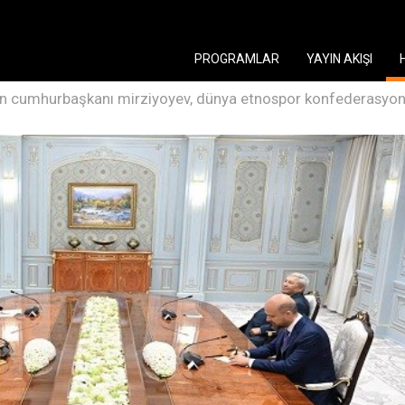
PROGRAMLAR
YAYIN AKIŞI
n cumhurbaşkanı mirziyoyev, dünya etnospor konfederasyonu 