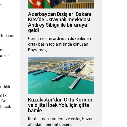
kir
Azerbaycan Dışişleri Bakanı
Kiev’de Ukraynalı mevkidaşı
Andrey Sibiga ile bir araya
geldi
 Etnospor
Görüşmelerin ardından düzenlenen
ortak basın toplantısında konuşan
yim
Bayramov, …
rı ele
tıldı.
arak
Kazakistan’dan Orta Koridor
. Bu
ve dijital İpek Yolu için çifte
 birçok
hamle
Kurık Limanı modernize edildi, Hazar
altından fiber hat döşendi.