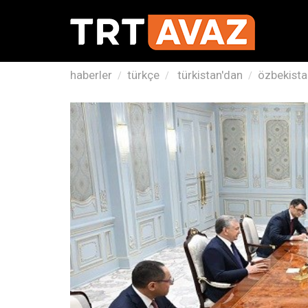
haberler
türkçe
türkistan'dan
özbekista