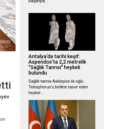
başarıyla …
Antalya’da tarihi keşif:
Aspendos’ta 2,2 metrelik
"Sağlık Tanrısı" heykeli
bulundu
Sağlık tanrısı Asklepios ile oğlu
tti
Telesphorus’u birlikte tasvir eden
heykel …
oyev
por