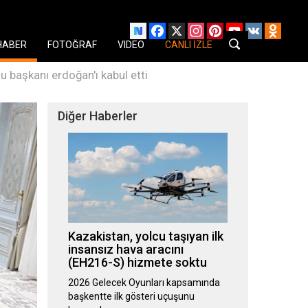
Facebook
X
Instagram
Pinterest
YouTube
VK
Odnok
HABER
FOTOĞRAF
VIDEO
CANLI İZLE
başkanı erdoğan'ı kabul etti
Diğer Haberler
Kazakistan, yolcu taşıyan ilk
insansız hava aracını
(EH216-S) hizmete soktu
2026 Gelecek Oyunları kapsamında
başkentte ilk gösteri uçuşunu