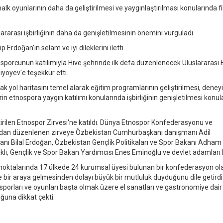
k oyunlarının daha da geliştirilmesi ve yaygınlaştırılması konularında fi
ararası işbirliğinin daha da genişletilmesinin önemini vurguladı.
rdoğan'ın selam ve iyi dileklerini iletti.
 sporcunun katılımıyla Hive şehrinde ilk defa düzenlenecek Uluslararası
iyoyev'e teşekkür etti.
 yol haritasını temel alarak eğitim programlarının geliştirilmesi, dene
n etnospora yaygın katılımı konularında işbirliğinin genişletilmesi konula
rilen Etnospor Zirvesi'ne katıldı. Dünya Etnospor Konfederasyonu ve
afından düzenlenen zirveye Özbekistan Cumhurbaşkanı danışmanı Adil
Bilal Erdoğan, Özbekistan Gençlik Politikaları ve Spor Bakanı Adham
, Gençlik ve Spor Bakan Yardımcısı Enes Eminoğlu ve devlet adamları ka
 noktalarında 17 ülkede 24 kurumsal üyesi bulunan bir konfederasyon ol
rde bir araya gelmesinden dolayı büyük bir mutluluk duyduğunu dile getirdi
el sporları ve oyunları başta olmak üzere el sanatları ve gastronomiye dair
una dikkat çekti.