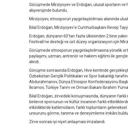
Görüşmede Mirziyoyev ve Erdoğan, ulusal sporların ve hal
alışverişinde bulundu.
Mirziyoyev, etnosporun yaygınlaştırılması alanında ulusl
Bilal Erdoğan, Mirziyoyev'e Cumhurbaşkanı Recep Tayyip E
Erdoğan, dünyanın 60'tan fazla ülkesinden 2 bine yakın
Festivali'ne desteği ve üst düzey organizasyon için Mirz
Görüşmede etnosporun yaygınlaştırılmasına yönelik ortak
paylaşımı, uzman, antrenör ve hakem eğitimi ile gençleri
alındı.
Görüşme sonrasında Erdoğan, Hive kentinde gerçekleşti
Özbekistan Gençlik Politikaları ve Spor bakanlığı tar
Abdurahmanov, Dünya Etnospor Konfederasyonu Başkanı 
İkramov, Türkiye Tarım ve Orman Bakanı İbrahim Yumaklı
Bilal Erdoğan, zirvedeki konuşmasında, dünyanın farklı
binlerce sporcunun ve kültür insanının farklı etkinlikle
etkinliklerde katılımcıların, farklı toplumların geleneks
unsurunu görme, tanıma ve deneyimleme imkânı bulduğ
Zirve sonrası iyi niyet anlaşması imzalandı.