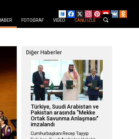
Facebook
X
Instagram
Pinterest
YouTube
VK
Odnok
HABER
FOTOĞRAF
VIDEO
CANLI İZLE
Diğer Haberler
Türkiye, Suudi Arabistan ve
Pakistan arasında “Mekke
Ortak Savunma Anlaşması"
imzalandı
Cumhurbaşkanı Recep Tayyip