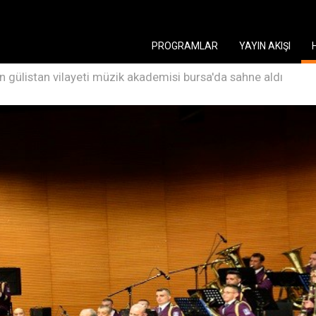
PROGRAMLAR
YAYIN AKIŞI
n gülistan vilayeti müzik akademisi bursa'da sahne aldı