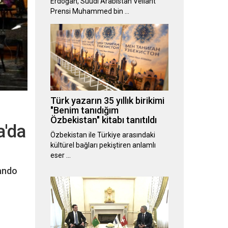
Erdoğan, Suudi Arabistan Veliaht
Prensi Muhammed bin …
Türk yazarın 35 yıllık birikimi
"Benim tanıdığım
Özbekistan" kitabı tanıtıldı
a'da
Özbekistan ile Türkiye arasındaki
kültürel bağları pekiştiren anlamlı
eser …
Bando