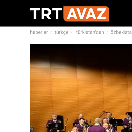
haberler
türkçe
türkistan'dan
özbekista