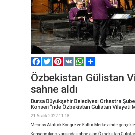
Facebook
Twitter
Pinterest
VK
WhatsApp
Paylaş
Özbekistan Gülistan V
sahne aldı
Bursa Büyükşehir Belediyesi Orkestra Şub
Konseri"'nde Özbekistan Gülistan Vilayeti M
21 Aralık 2022 11:18
Merinos Atatürk Kongre ve Kültür Merkezi'nde gerçekl
Konserin ikinci yarısında sahne alan Özbekistan Gülistan