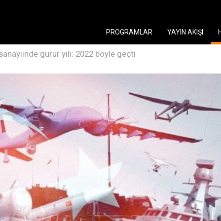
PROGRAMLAR
YAYIN AKIŞI
anayiinde gurur yılı: 2022 böyle geçti