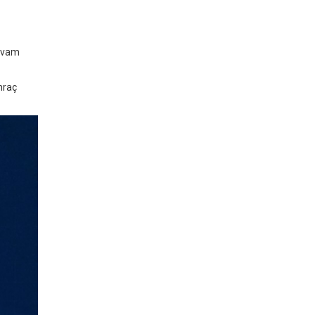
devam
hraç