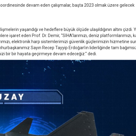
koordinesinde devam eden çalışmalar, başta 2023 olmak üzere gelecek
şmelerin yaşandığı ve hedeflere büyük ölçüde ulaşıldığının altını çizdi. Y
emlere işaret eden Prof. Dr. Demir, “SİHA’larımızı, deniz platformlarımızı, 
arımızı, elektronik harp sistemlerimizi güvenlik güçlerimizin hizmetine su
umhurbaşkanımız Sayın Recep Tayyip Erdoğan’ın liderliğinde tam bağımsı
izi bir bir hayata geçirmeye devam edeceğiz.” dedi.