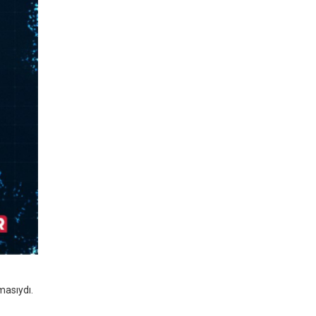
masıydı.