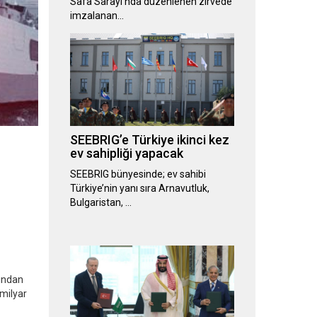
Safa Sarayı’nda düzenlenen zirvede
imzalanan…
SEEBRIG’e Türkiye ikinci kez
ev sahipliği yapacak
SEEBRIG bünyesinde; ev sahibi
Türkiye’nin yanı sıra Arnavutluk,
Bulgaristan, …
rından
 milyar