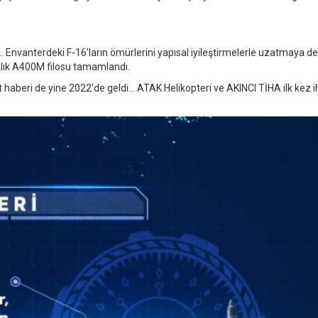
ğil… Envanterdeki F-16’ların ömürlerini yapısal iyileştirmelerle uzatmaya 
klık A400M filosu tamamlandı.
t haberi de yine 2022’de geldi… ATAK Helikopteri ve AKINCI TİHA ilk kez i