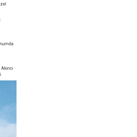
üzel
k
konumda
. Akıncı
.