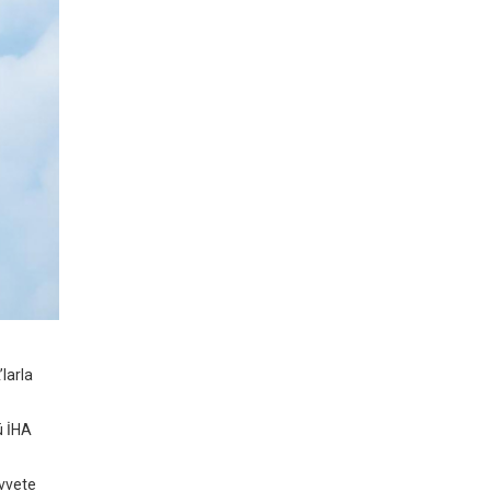
larla
ü İHA
uvvete