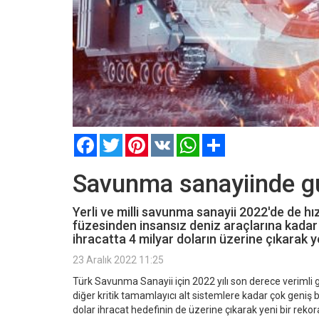
Facebook
Twitter
Pinterest
VK
WhatsApp
Paylaş
Savunma sanayiinde gur
Yerli ve milli savunma sanayii 2022'de de h
füzesinden insansız deniz araçlarına kadar ç
ihracatta 4 milyar doların üzerine çıkarak ye
23 Aralık 2022 11:25
Türk Savunma Sanayii için 2022 yılı son derece verimli 
diğer kritik tamamlayıcı alt sistemlere kadar çok geniş bi
dolar ihracat hedefinin de üzerine çıkarak yeni bir rekor