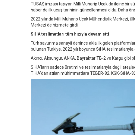
TUSAŞ imzası taşıyan Milli Muharip Uçak da ilginç bir sü
haber de ilk uçuş tarihinin güncellenmesi oldu. Daha önc
2022 yılında Milli Muharip Uçak Mühendislik Merkezi, ü
Merkezi de hizmete girdi.
SİHA teslimatları tüm hızıyla devam etti
Türk savunma sanayii denince akla ilk gelen platformla
bulunan Türkiye, 2022 yılı boyunca SİHA teslimatlarıyla 
Akıncı, Aksungur, ANKA, Bayraktar TB-2 ve Kargu gibi plat
SİHA’ların sadece üretimi ve teslimatlarıyla değil ateşle
TİHA’dan atılan mühimmatlara TEBER-82, KGK-SİHA-82,