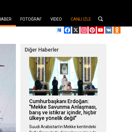
HABER
FOTOĞRAF
VIDEO
CANLI İZLE
Facebook
X
Instagram
Pinterest
YouTube
VK
Odnok
Diğer Haberler
Cumhurbaşkanı Erdoğan:
"Mekke Savunma Anlaşması,
barış ve istikrar içindir, hiçbir
ülkeye yönelik değil"
Suudi Arabistan’ın Mekke kentindeki