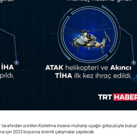
kar tarafından üretilen Kızılelma insansı muharip uçağın gökyüzüyle buluş
lma için 2023 boyunca önemli çalışmalar yapılacak.