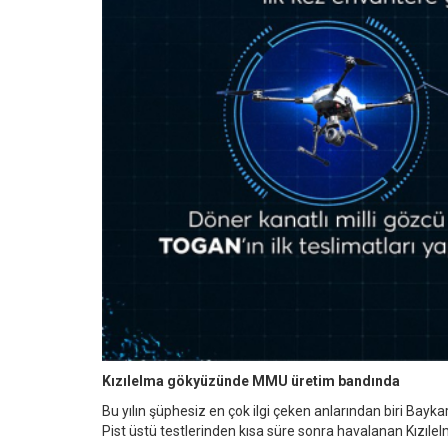
Kızılelma gökyüzünde MMU üretim bandında
Bu yılın şüphesiz en çok ilgi çeken anlarından biri Bay
Pist üstü testlerinden kısa süre sonra havalanan Kızıle