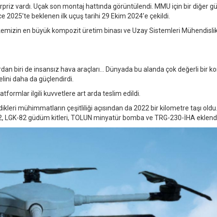
rpriz vardı. Uçak son montaj hattında görüntülendi. MMU için bir diğer g
e 2025’te beklenen ilk uçuş tarihi 29 Ekim 2024’e çekildi.
lkemizin en büyük kompozit üretim binası ve Uzay Sistemleri Mühendisli
rdan biri de insansız hava araçları… Dünyada bu alanda çok değerli bir 
elini daha da güçlendirdi.
formlar ilgili kuvvetlere art arda teslim edildi.
dikleri mühimmatların çeşitliliği açısından da 2022 bir kilometre taşı oldu
 LGK-82 güdüm kitleri, TOLUN minyatür bomba ve TRG-230-İHA eklendi