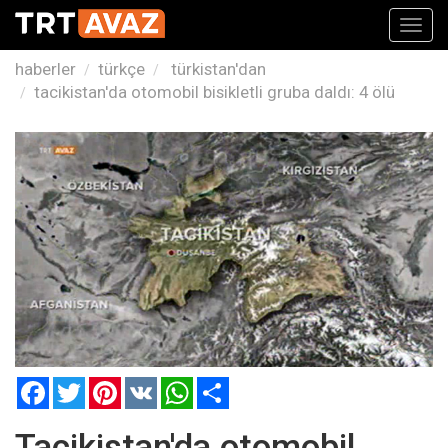
Toggl
navig
haberler
türkçe
türkistan'dan
tacikistan'da otomobil bisikletli gruba daldı: 4 ölü
Facebook
Twitter
Pinterest
VK
WhatsApp
Paylaş
Tacikistan'da otomobil