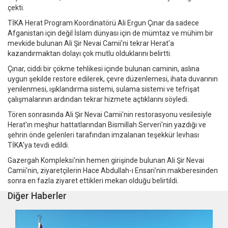
çekti.
TİKA Herat Program Koordinatörü Ali Ergun Çınar da sadece
Afganistan için değil İslam dünyası için de mümtaz ve mühim bir
mevkide bulunan Ali Şir Nevai Camii’ni tekrar Herat'a
kazandırmaktan dolayı çok mutlu olduklarını belirtti.
Çınar, ciddi bir çökme tehlikesi içinde bulunan caminin, aslına
uygun şekilde restore edilerek, çevre düzenlemesi, ihata duvarının
yenilenmesi, ışıklandırma sistemi, sulama sistemi ve tefrişat
çalışmalarının ardından tekrar hizmete açtıklarını söyledi.
Tören sonrasında Ali Şir Nevai Camii'nin restorasyonu vesilesiyle
Herat'ın meşhur hattatlarından Bismillah Serveri'nin yazdığı ve
şehrin önde gelenleri tarafından imzalanan teşekkür levhası
TİKA'ya tevdi edildi.
Gazergah Kompleksi'nin hemen girişinde bulunan Ali Şir Nevai
Camii'nin, ziyaretçilerin Hace Abdullah-ı Ensari’nin makberesinden
sonra en fazla ziyaret ettikleri mekan olduğu belirtildi.
Diğer Haberler