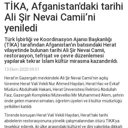
TİKA, Afganistan'daki tarihi
Ali Şir Nevai Camii’ni
yeniledi
Türk İşbirliği ve Koordinasyon Ajansı Başkanlığı
(TİKA) tarafından Afganistan'ın batısındaki Herat
vilayetinde bulunan tarihi Ali Şir Nevai Camii,
restorasyon, tefrişat ve çevre düzenlemesi
yapılarak tekrar İslam kültür mirasına kazandırıldı.
13 Ekim 2020 09:51
Herat'ın Gazergah mevkiindeki Ali Şir Nevai Camii'nin açılış
törenine Herat Vali Vekili Nur Ahmed Haydari, Herat Hac ve Evkaf
Müdürü Abdülhalik Hakani, Herat Üniversitesi Rektörü Abdullah
Faiz, Gazergah Kompleksi Mütevellisi Mir Muhammed Alem, şehrin
önde gelen manevi simaları, öğretim üyeleri ve il kültür müdürlüğü
yetkilileri katıldı.
Törende konuşan Herat Vali Vekili Haydari, Herat'taki tarihi
abidelerin restorasyonuna yönelik çalışmalarından ötürü TİKA'ya
teşekkür ederek, iki ülke arasındaki kültürel ve dini yakınlığa dikkati