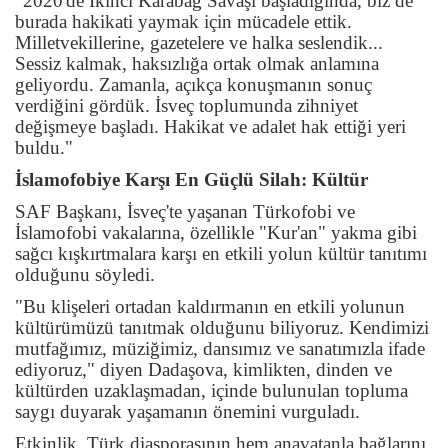
"2020'de İkinci Karabağ Savaşı başladığında, biz de
burada hakikati yaymak için mücadele ettik.
Milletvekillerine, gazetelere ve halka seslendik...
Sessiz kalmak, haksızlığa ortak olmak anlamına
geliyordu. Zamanla, açıkça konuşmanın sonuç
verdiğini gördük. İsveç toplumunda zihniyet
değişmeye başladı. Hakikat ve adalet hak ettiği yeri
buldu."
İslamofobiye Karşı En Güçlü Silah: Kültür
SAF Başkanı, İsveç'te yaşanan Türkofobi ve
İslamofobi vakalarına, özellikle "Kur'an" yakma gibi
sağcı kışkırtmalara karşı en etkili yolun kültür tanıtımı
olduğunu söyledi.
"Bu klişeleri ortadan kaldırmanın en etkili yolunun
kültürümüzü tanıtmak olduğunu biliyoruz. Kendimizi
mutfağımız, müziğimiz, dansımız ve sanatımızla ifade
ediyoruz," diyen Dadaşova, kimlikten, dinden ve
kültürden uzaklaşmadan, içinde bulunulan topluma
saygı duyarak yaşamanın önemini vurguladı.
Etkinlik, Türk diasporasının hem anavatanla bağlarını