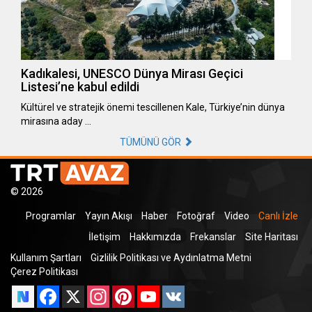
Kadıkalesi, UNESCO Dünya Mirası Geçici
Listesi’ne kabul edildi
Kültürel ve stratejik önemi tescillenen Kale, Türkiye’nin dünya
mirasına aday …
TÜMÜNÜ GÖR
© 2026
Programlar
Yayın Akışı
Haber
Fotoğraf
Video
Canlı İzle
İletişim
Hakkımızda
Frekanslar
Site Haritası
Kullanım Şartları
Gizlilik Politikası ve Aydınlatma Metni
Çerez Politikası
Facebook
X
Instagram
Pinterest
YouTube
VK