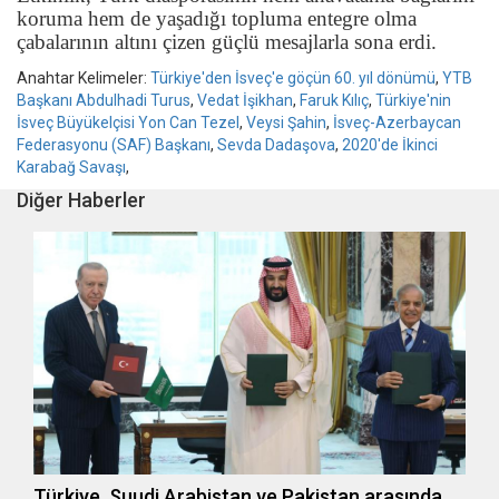
koruma hem de yaşadığı topluma entegre olma
çabalarının altını çizen güçlü mesajlarla sona erdi.
Anahtar Kelimeler:
Türkiye'den İsveç'e göçün 60. yıl dönümü
,
YTB
Başkanı Abdulhadi Turus
,
Vedat İşikhan
,
Faruk Kılıç
,
Türkiye'nin
İsveç Büyükelçisi Yon Can Tezel
,
Veysi Şahin
,
İsveç-Azerbaycan
Federasyonu (SAF) Başkanı
,
Sevda Dadaşova
,
2020'de İkinci
Karabağ Savaşı
,
Diğer Haberler
Türkiye, Suudi Arabistan ve Pakistan arasında