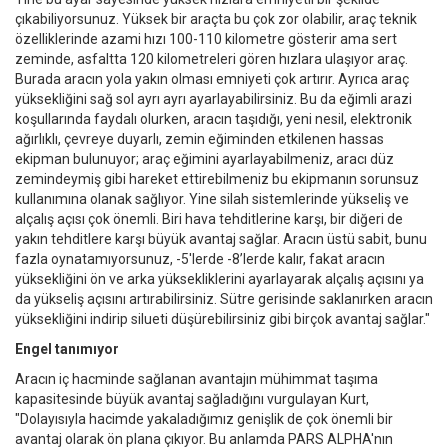
çıkabiliyorsunuz. Yüksek bir araçta bu çok zor olabilir, araç teknik
özelliklerinde azami hızı 100-110 kilometre gösterir ama sert
zeminde, asfaltta 120 kilometreleri gören hızlara ulaşıyor araç.
Burada aracın yola yakın olması emniyeti çok artırır. Ayrıca araç
yüksekliğini sağ sol ayrı ayrı ayarlayabilirsiniz. Bu da eğimli arazi
koşullarında faydalı olurken, aracın taşıdığı, yeni nesil, elektronik
ağırlıklı, çevreye duyarlı, zemin eğiminden etkilenen hassas
ekipman bulunuyor; araç eğimini ayarlayabilmeniz, aracı düz
zemindeymiş gibi hareket ettirebilmeniz bu ekipmanın sorunsuz
kullanımına olanak sağlıyor. Yine silah sistemlerinde yükseliş ve
alçalış açısı çok önemli. Biri hava tehditlerine karşı, bir diğeri de
yakın tehditlere karşı büyük avantaj sağlar. Aracın üstü sabit, bunu
fazla oynatamıyorsunuz, -5'lerde -8’lerde kalır, fakat aracın
yüksekliğini ön ve arka yüksekliklerini ayarlayarak alçalış açısını ya
da yükseliş açısını artırabilirsiniz. Sütre gerisinde saklanırken aracın
yüksekliğini indirip silueti düşürebilirsiniz gibi birçok avantaj sağlar."
Engel tanımıyor
Aracın iç hacminde sağlanan avantajın mühimmat taşıma
kapasitesinde büyük avantaj sağladığını vurgulayan Kurt,
"Dolayısıyla hacimde yakaladığımız genişlik de çok önemli bir
avantaj olarak ön plana çıkıyor. Bu anlamda PARS ALPHA'nın