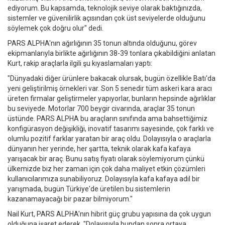
ediyorum. Bu kapsamda, teknolojik seviye olarak baktığınızda,
sistemler ve güvenilirlik açısından çok üst seviyelerde olduğunu
söylemek çok doğru olur" dedi.
PARS ALPHA'nın ağırlığının 35 tonun altında olduğunu, görev
ekipmanlarıyla birlikte ağırlığının 38-39 tonlara çıkabildiğini anlatan
Kurt, rakip araçlarla ilgili şu kıyaslamaları yaptı:
"Dünyadaki diğer ürünlere bakacak olursak, bugün özellikle Batı'da
yeni geliştirilmiş örnekleri var. Son 5 senedir tüm askeri kara aracı
üreten firmalar geliştirmeler yapıyorlar, bunların hepsinde ağırlıklar
bu seviyede. Motorlar 700 beygir civarında, araçlar 35 tonun
üstünde. PARS ALPHA bu araçların sınıfında ama bahsettiğimiz
konfigürasyon değişikliği, inovatif tasarımı sayesinde, çok farklı ve
olumlu pozitif farklar yaratan bir araç oldu. Dolayısıyla o araçlarla
dünyanın her yerinde, her şartta, teknik olarak kafa kafaya
yarışacak bir araç. Bunu satış fiyatı olarak söylemiyorum çünkü
ülkemizde biz her zaman için çok daha maliyet etkin çözümleri
kullanıcılarımıza sunabiliyoruz. Dolayısıyla kafa kafaya adil bir
yarışmada, bugün Türkiye'de üretilen bu sistemlerin
kazanamayacağı bir pazar bilmiyorum."
Nail Kurt, PARS ALPHA'nın hibrit güç grubu yapısına da çok uygun
olduğuna işaret ederek, "Dolayısıyla bundan sonra ortaya