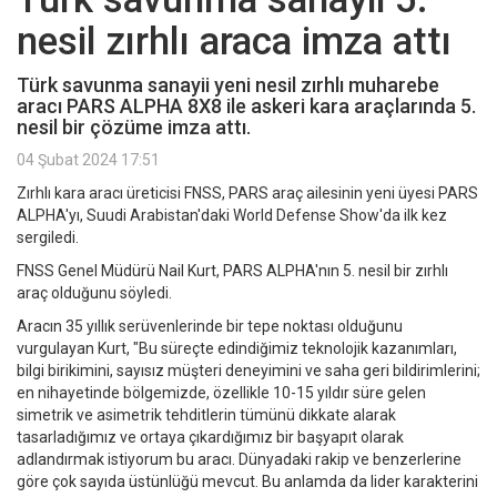
nesil zırhlı araca imza attı
Türk savunma sanayii yeni nesil zırhlı muharebe
aracı PARS ALPHA 8X8 ile askeri kara araçlarında 5.
nesil bir çözüme imza attı.
04 Şubat 2024 17:51
Zırhlı kara aracı üreticisi FNSS, PARS araç ailesinin yeni üyesi PARS
ALPHA'yı, Suudi Arabistan'daki World Defense Show'da ilk kez
sergiledi.
FNSS Genel Müdürü Nail Kurt, PARS ALPHA'nın 5. nesil bir zırhlı
araç olduğunu söyledi.
Aracın 35 yıllık serüvenlerinde bir tepe noktası olduğunu
vurgulayan Kurt, "Bu süreçte edindiğimiz teknolojik kazanımları,
bilgi birikimini, sayısız müşteri deneyimini ve saha geri bildirimlerini;
en nihayetinde bölgemizde, özellikle 10-15 yıldır süre gelen
simetrik ve asimetrik tehditlerin tümünü dikkate alarak
tasarladığımız ve ortaya çıkardığımız bir başyapıt olarak
adlandırmak istiyorum bu aracı. Dünyadaki rakip ve benzerlerine
göre çok sayıda üstünlüğü mevcut. Bu anlamda da lider karakterini