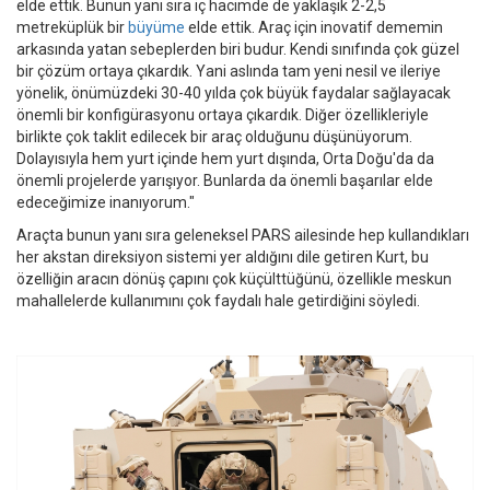
elde ettik. Bunun yanı sıra iç hacimde de yaklaşık 2-2,5
metreküplük bir
büyüme
elde ettik. Araç için inovatif dememin
arkasında yatan sebeplerden biri budur. Kendi sınıfında çok güzel
bir çözüm ortaya çıkardık. Yani aslında tam yeni nesil ve ileriye
yönelik, önümüzdeki 30-40 yılda çok büyük faydalar sağlayacak
önemli bir konfigürasyonu ortaya çıkardık. Diğer özellikleriyle
birlikte çok taklit edilecek bir araç olduğunu düşünüyorum.
Dolayısıyla hem yurt içinde hem yurt dışında, Orta Doğu'da da
önemli projelerde yarışıyor. Bunlarda da önemli başarılar elde
edeceğimize inanıyorum."
Araçta bunun yanı sıra geleneksel PARS ailesinde hep kullandıkları
her akstan direksiyon sistemi yer aldığını dile getiren Kurt, bu
özelliğin aracın dönüş çapını çok küçülttüğünü, özellikle meskun
mahallelerde kullanımını çok faydalı hale getirdiğini söyledi.