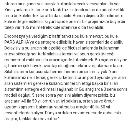
oturan bir nişancı vasıtasıyla kullanılabilecek versiyonları da var.
Yine yanlarda iki tane anti tank füze istendi onları da adapte ettik
ama bu kuleler tek tarafta da olabilir. Bunun dışında 35 milimetre
kule entegre edilebilir ki yurt içinde önemli bir projemizde böyle bir
talep var. 105 milimetrelik kule istenirse o da takılabilir.
Endonezya'ya verdiğimiz hafif tankta bu kule mevcut, bu kule
PARS ALPHA'ya da entegre edilebilir, havan sistemleri de olabilir.
Dolayısıyla bu aracın bir özelliği de ölçüsel anlamda kullanıcının
isteyebileceği her türlü silah sistemini ve onun gerektireceği
mühimmat miktarını da aracın içinde tutabilmek. Bu açıdan da yine
iç hacmin çok büyük avantajı olduğunu tekrar vurgulamam lazım.
Silah sistemi konusunda hemen hemen bir sınırımız yok. Yani
kullanıcımız ne isterse, gerek şirketimiz ürün portföyünde yer alan
silah sistemleri gerekse kullanıcının tercih ettiği başka bir silah
sisteminin entegre edilmesi sağlanabilir. Bu araçlarda 3 sene sonra
modeli değişti, 5 sene sonra yenisini alalım diyemezsiniz, bu
araçların 40 ila 50 yıl ömrü var. İyi bakılırsa, orta yaş ve ömür
uzatım kapsamlı bakımları yapılırsa bu araçlar 40 ila 50 yıl
envanterlerde kalıyor. Dünya orduları envanterlerinde daha eski
araçlar, tanklar da mevcuttur."