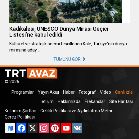
Kadıkalesi, UNESCO Dünya Mirası Geçici
Listesi’ne kabul edildi
Kültürel ve stratejik önemi tescillenen Kale, Türkiye’nin dünya
mirasına aday …
TÜMÜNÜ GÖR
© 2026
Programlar
Yayın Akışı
Haber
Fotoğraf
Video
Canlı İzle
İletişim
Hakkımızda
Frekanslar
Site Haritası
Kullanım Şartları
Gizlilik Politikası ve Aydınlatma Metni
Çerez Politikası
Facebook
X
Instagram
Pinterest
YouTube
VK