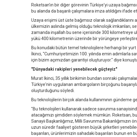
Roketsan'ın bir diğer görevinin Türkiye'yi uzaya bağımsız
bu alanda da başarılı çalışmalara imza atıldığını ifade et
Uzaya erişimi üst üste bağımsız olarak sağlandıklarını
ülkemizin aslında gelmiş olduğu teknolojik imkanları, s
zamanda inşallah bu sene içerisinde 300 kilometreye ul
yükü 400 kilometrenin üzerinde bir yörüngeye yerleştire
Bu konudaki bütün temel teknolojilere herhangi bir yurt 
İkinci, "Cumhuriyetimizin 100. yılında emin adımlarla 
için bizim açımızdan garantiyi oluşturuyor." diye konuşt
"Dünyadaki rakipleri yenebilecek güçteyiz"
Murat İkinci, 35 yıllık birikimin bundan sonraki çalışmalar
Türkiye'nin uygulanan ambargoların birçoğunu başarıyla 
oluşturduğunu söyledi.
Bu teknolojilerin birçok alanda kullanımının gündeme gel
"Bu teknolojileri kullanarak sadece savunma sanayisinde d
atacağımızı şimdiden söylemek mümkün. Roketsan, bu
Sanayii Başkanlığımız, Milli Savunma Bakanlığımızın 
uzun süredir faaliyet gösteren büyük şirketleri yenebil
başarıları, ürünlerimizin sahadaki başarıları bunun en b