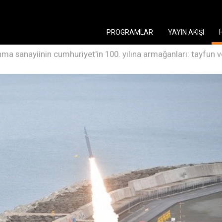
PROGRAMLAR
YAYIN AKIŞI
ma sanayiinin cumhuriyet'in 100. yılına armağanları: tayfun v