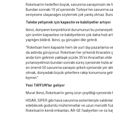
Roketsan'ın hedefleri büyük, savunma sanayimizin de h
Bundan sonraki 10 yıl içerisinde Türkiye'nin savunma san
seviyesine ulaşacağını söylemek çok yanlış olmaz. Bunun
Talebe yetişmek için kapasite ve kabiliyetler artıyor
İkinci, dünyanın konjonktürel durumunun bu potansiyel
için üretim kapasitesi ve kabiliyetlerini çok daha hızlı a
yaptığını bildirdi. İkinci, şu görüşleri dile getirdi:
"Roketsan hem kapasite hem de yurt dışı pazarlama ve sa
da aslında görüyoruz. Roketsan her yıl kendi ihracatını
anda tüm gelirinin yaklaşık yüzde 35'ini ihracattan elde 
potansiyelimizi bundan sonraki süreç içerisinde hızla ar
en önemli 50 savunma sanayisi şirketi içerisinde yer al
olmak, dünyadaki büyük şirketlere rakip konumuna gel
kıymet."
Yeni TAYFUN'lar geliyor
Murat İkinci, Roketsan'ın geniş ürün çeşitliliği içerisind
HİSAR, SİPER gibi hava savunma sistemleriyle saldırıl
edebilecek güdümlü mühimmatlar ve uzun menzilli füze iht
Roketsan'ın kendi imkanları, AR-GE faaliyetleri ve öz kayna