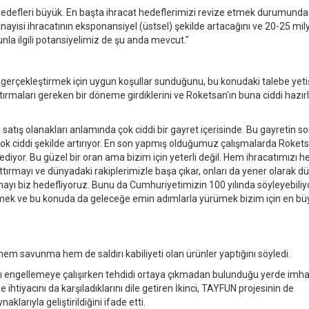
edefleri büyük. En başta ihracat hedeflerimizi revize etmek durumunda 
ayisi ihracatının eksponansiyel (üstsel) şekilde artacağını ve 20-25 mil
la ilgili potansiyelimiz de şu anda mevcut."
i gerçekleştirmek için uygun koşullar sunduğunu, bu konudaki talebe ye
rttırmaları gereken bir döneme girdiklerini ve Roketsan'ın buna ciddi hazırl
tış olanakları anlamında çok ciddi bir gayret içerisinde. Bu gayretin so
 çok ciddi şekilde artırıyor. En son yapmış olduğumuz çalışmalarda Roket
ediyor. Bu güzel bir oran ama bizim için yeterli değil. Hem ihracatımızı h
ttırmayı ve dünyadaki rakiplerimizle başa çıkar, onları da yener olarak d
mayı biz hedefliyoruz. Bunu da Cumhuriyetimizin 100 yılında söyleyebiliy
mek ve bu konuda da geleceğe emin adımlarla yürümek bizim için en bü
e hem savunma hem de saldırı kabiliyeti olan ürünler yaptığını söyledi.
arı engellemeye çalışırken tehdidi ortaya çıkmadan bulunduğu yerde imh
iyacını da karşıladıklarını dile getiren İkinci, TAYFUN projesinin de
klarıyla geliştirildiğini ifade etti.