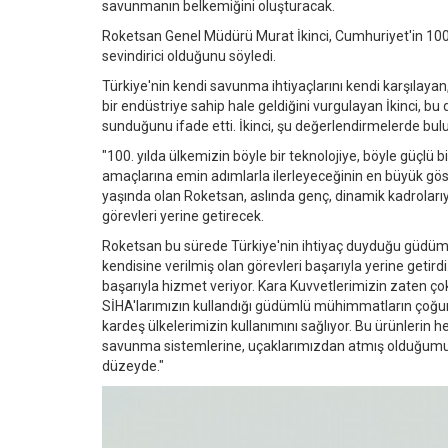
savunmanın belkemiğini oluşturacak.
Roketsan Genel Müdürü Murat İkinci, Cumhuriyet'in 100
sevindirici olduğunu söyledi.
Türkiye'nin kendi savunma ihtiyaçlarını kendi karşılayan
bir endüstriye sahip hale geldiğini vurgulayan İkinci, bu
sunduğunu ifade etti. İkinci, şu değerlendirmelerde bul
"100. yılda ülkemizin böyle bir teknolojiye, böyle güçlü 
amaçlarına emin adımlarla ilerleyeceğinin en büyük göst
yaşında olan Roketsan, aslında genç, dinamik kadrola
görevleri yerine getirecek.
Roketsan bu sürede Türkiye'nin ihtiyaç duyduğu güdümlü
kendisine verilmiş olan görevleri başarıyla yerine get
başarıyla hizmet veriyor. Kara Kuvvetlerimizin zaten ço
SİHA'larımızın kullandığı güdümlü mühimmatların çoğun
kardeş ülkelerimizin kullanımını sağlıyor. Bu ürünlerin
savunma sistemlerine, uçaklarımızdan atmış olduğumuz 
düzeyde."