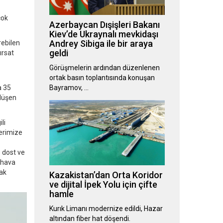
çok
Azerbaycan Dışişleri Bakanı
Kiev’de Ukraynalı mevkidaşı
Andrey Sibiga ile bir araya
rebilen
geldi
ırsat
Görüşmelerin ardından düzenlenen
ortak basın toplantısında konuşan
a 35
Bayramov, …
 düşen
li
lerimize
 dost ve
 hava
cak
Kazakistan’dan Orta Koridor
ve dijital İpek Yolu için çifte
hamle
Kurık Limanı modernize edildi, Hazar
altından fiber hat döşendi.