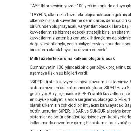
TAYFUN projesinin yüzde 100 yerli imkanlarla ortaya çıkt
"TAYFUN, ülkemizin füze teknolojisi noktasına gelmiş o
ülkemizin silahlı kuvvetlerine derin darbe, derin saldır
bir üründen oluşmayacak, varyantları olacak. Harp başlığı çe
kuvvetlerimize hizmet edecek stratejik bir silah sistem
kuvvetlerimiz zaten bu konudaki ihtiyaçlarını da biziml
değil, varyantlarıyla, yeni kabiliyetleriyle ve bundan son
bir sistem olarak hayatına devam edecek."
Milli füzelerle koruma kalkanı oluşturulacak
Cumhuriyet'in 100. yılındaki bir diğer büyük projenin uz
aşamaya ilişkin şu bilgileri verdi:
"SİPER stratejik seviyedeki hava savunma sistemimiz
sistemimizin en üst katmanını oluşturan SİPER Hava 
geçiriliyor. Bu yıl içerisinde SİPER'i silahlı kuvvetler
en büyük kabiliyeti alanda sergilemiş olacağız. SİPER,
olarak ülkemizin çok ciddi bir ihtiyacını karşılayacak. 
bütün unsurları SİPER, HİSAR ve SUNGUR ailesiyle katm
sistemler de ömür döngüsü içerisinde yeni kabiliyetlerl
kullanımında envantere girmiş bir sistem olarak varlığını