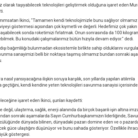
 olarak taşıyabilecek teknolojileri geliştirmek olduğuna işaret eden Mura
ti.
 anımsatan İkinci, "Tamamen kendi teknolojimizle bunu sağlıyor olmamız
eviyeyi göstermesi açısından çok kıymetli ve değerli. Hedefimiz çok yakın
aşabilecek sonda roketimizi fırlatmak. Onun sonrasında da 100 kilograml
bilmek. Bu konudaki çalışmalarımız bütün hızıyla devam ediyor." dedi.
dışı bağımlılığı bulunmadan ekosistemle birlikte sahip olduklarını vurgul
savunma sanayimizi belli bir noktaya taşımış olmamız bundan sonraki aş
u.
a nasıl yansıyacağına ilişkin soruya karşılık, son yıllarda yapılan atılımla
geçtiğini, kendi kendine yeten teknolojileri savunma sanayisi içerisinde
eceğine işaret eden İkinci, şunları kaydetti:
eğil, ulaştırma, sağlık, enerji alanında da birçok başarılı işin altına imz
ndan sonraki aşamalarda Sayın Cumhurbaşkanımızın liderliğinde, Sav
öncülüğünde dünyada bilinen, dünyadaki pazarı domine eden ve o pazard
ecek güce ulaştığını düşünüyor ve bunu sahada gösteriyor. Özellikle ihrac
üyük göstergesi.