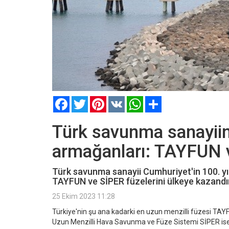
Facebook
Twitter
Pinterest
VK
WhatsApp
Paylaş
Türk savunma sanayiini
armağanları: TAYFUN 
Türk savunma sanayii Cumhuriyet'in 100. yılı
TAYFUN ve SİPER füzelerini ülkeye kazandır
25 Ekim 2023 11:28
Türkiye'nin şu ana kadarki en uzun menzilli füzesi TAYFU
Uzun Menzilli Hava Savunma ve Füze Sistemi SİPER ise 1