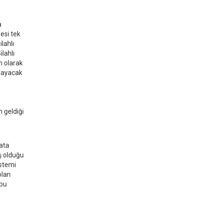
a
esi tek
ilahlı
lahlı
n olarak
ılayacak
 geldiği
ata
ş olduğu
istemi
olan
 bu