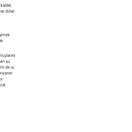
kaldık.
yar dolar
tişmek
ık
nuçlarını
san şu
em de iş
ünyanın
or
yük
a