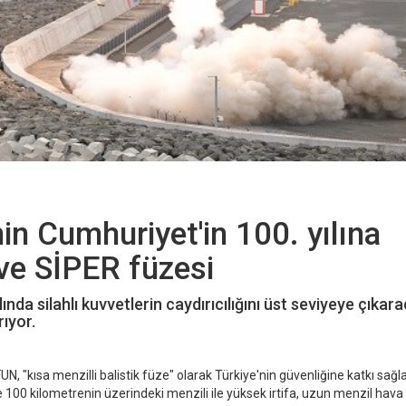
n Cumhuriyet'in 100. yılına
ve SİPER füzesi
nda silahlı kuvvetlerin caydırıcılığını üst seviyeye çıkar
ıyor.
N, "kısa menzilli balistik füze" olarak Türkiye'nin güvenliğine katkı sağl
00 kilometrenin üzerindeki menzili ile yüksek irtifa, uzun menzil hava