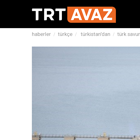
haberler
türkçe
türkistan'dan
türk savun