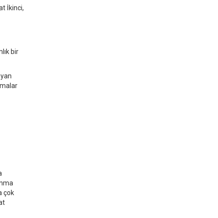
t İkinci,
ık bir
ayan
amalar
a
unma
a çok
at