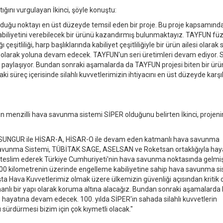
ığını vurgulayan İkinci, şöyle konuştu:
lduğu noktayı en üst düzeyde temsil eden bir proje. Bu proje kapsamınd
ı kabiliyetini verebilecek bir ürünü kazandırmış bulunmaktayız. TAYFUN füz
şitliliği, harp başlıklarında kabiliyet çeşitliliğiyle bir ürün ailesi olarak s
i olarak yoluna devam edecek. TAYFUN'un seri üretimleri devam ediyor. Si
e paylaşıyor. Bundan sonraki aşamalarda da TAYFUN projesi biten bir ürü
raki süreç içerisinde silahlı kuvvetlerimizin ihtiyacını en üst düzeyde karş
un menzilli hava savunma sistemi SİPER olduğunu belirten İkinci, projenin
. SUNGUR ile HİSAR-A, HİSAR-O ile devam eden katmanlı hava savunma
Savunma Sistemi, TÜBİTAK SAGE, ASELSAN ve Roketsan ortaklığıyla hay
imize teslim ederek Türkiye Cumhuriyeti'nin hava savunma noktasında gelmi
 100 kilometrenin üzerinde engelleme kabiliyetine sahip hava savunma s
Başta Hava Kuvvetlerimiz olmak üzere ülkemizin güvenliği açısından kritik 
anlı bir yapı olarak koruma altına alacağız. Bundan sonraki aşamalarda
e hayatına devam edecek. 100. yılda SİPER'in sahada silahlı kuvvetlerin
 sürdürmesi bizim için çok kıymetli olacak."