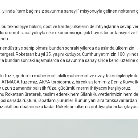
. yılında "tam bağımsız savunma sanayii" misyonuyla gelinen noktanın 
, bu teknolojiye hakim, dost ve kardeş ülkelerin de ihtiyaçlarına cevap ve
 durumun ihracat yoluyla ülke ekonomisi için çok büyük bir potansiyel ve f
undu:
bir endüstriye sahip olması bundan sonraki yıllarda da aslında ülkemizin
ergesi. Roketsan bu yıl 35. yaşını kutluyor. Cumhuriyetimizin 100. yılınd
rıyla bundan sonraki aşamalarda da savunma sanayisinde kendi üzerine
 füze, güdümlü mühimmat, akıllı mühimmat ve uzay teknolojileriyle ilgi
irdi. ATMACA füzemiz, AKYA torpidomuz, birçok sistemimiz Deniz Kuvvet
k uzun zamandır balistik füze, güdümlü mermi ihtiyacını karşılıyoruz.
u Roketsan üreterek, teslim ederek hem Silahlı Kuvvetlerimizin hem de
 hepsi sahada rüştünü ispatlamış ürünler. Bunun yanı sıra tanksavarlardan
akıllı bombalarımıza kadar Roketsan ülkemizin ihtiyaçlarını karşılaya