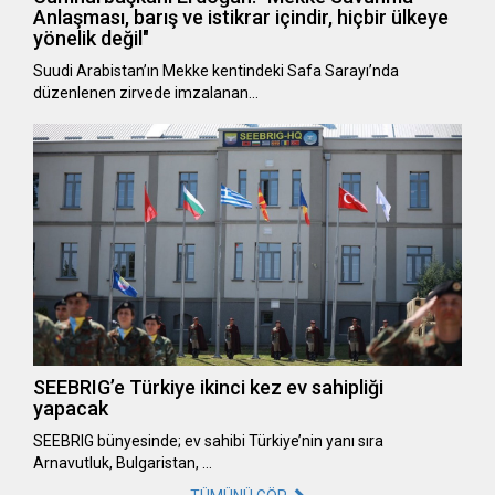
Anlaşması, barış ve istikrar içindir, hiçbir ülkeye
yönelik değil"
Suudi Arabistan’ın Mekke kentindeki Safa Sarayı’nda
düzenlenen zirvede imzalanan…
SEEBRIG’e Türkiye ikinci kez ev sahipliği
yapacak
SEEBRIG bünyesinde; ev sahibi Türkiye’nin yanı sıra
Arnavutluk, Bulgaristan, …