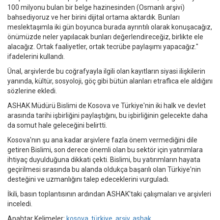
100 milyonu bulan bir belge hazinesinden (Osmanlı arşivi)
bahsediyoruz ve her birini dijital ortama aktardık. Bunları
meslektaşımla iki gün boyunca burada ayrıntılı olarak konuşacağız,
önümüzde neler yapılacak bunları değerlendireceğiz, birlikte ele
alacağız. Ortak faaliyetler, ortak tecrübe paylaşımı yapacağız."
ifadelerini kullandı.
Ünal, arşivlerde bu coğrafyayla ilgili olan kayıtların siyasi ilişkilerin
yanında, kültür, sosyoloji, göç gibi bütün alanları etraflıca ele aldığını
sözlerine ekledi.
ASHAK Müdürü Bislimi de Kosova ve Türkiye'nin iki halk ve devlet
arasında tarihi işbirliğini paylaştığını, bu işbirliğinin gelecekte daha
da somut hale geleceğini belirtti.
Kosova'nın şu ana kadar arşivlere fazla önem vermediğini dile
getiren Bislimi, son derece önemli olan bu sektör için yatırımlara
ihtiyaç duyulduğuna dikkati çekti. Bislimi, bu yatırımların hayata
geçirilmesi sırasında bu alanda oldukça başarılı olan Türkiye'nin
desteğini ve uzmanlığını talep edeceklerini vurguladı.
İkili, basın toplantısının ardından ASHAK'taki çalışmaları ve arşivleri
inceledi.
Anahtar Kelimeler:
kosova
,
türkiye
,
arşiv
,
ashak
,