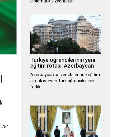
diplomatik vizyonunun …
Türkiye öğrencilerinin yeni
eğitim rotası: Azerbaycan
Azerbaycan üniversitelerinde eğitim
l
almak isteyen Türk öğrenciler için
farklı …
k
2025"