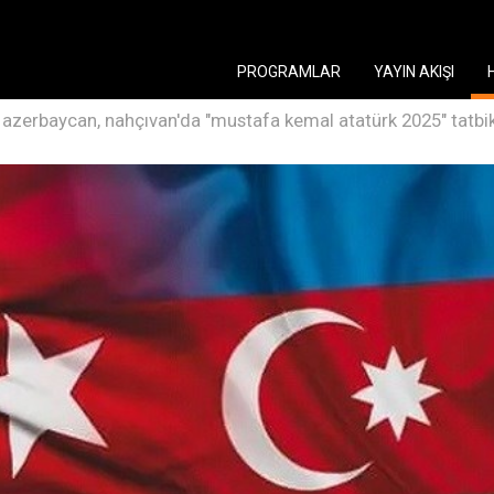
PROGRAMLAR
YAYIN AKIŞI
e azerbaycan, nahçıvan'da "mustafa kemal atatürk 2025" tatbi