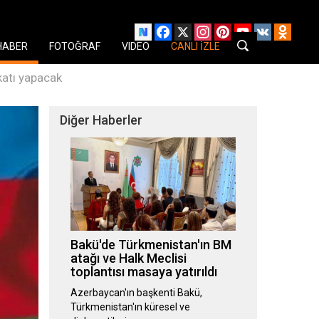
Facebook
X
Instagram
Pinterest
YouTube
VK
Odnok
HABER
FOTOĞRAF
VIDEO
CANLI İZLE
katı yapacak
Diğer Haberler
Bakü'de Türkmenistan'ın BM
atağı ve Halk Meclisi
toplantısı masaya yatırıldı
Azerbaycan'ın başkenti Bakü,
Türkmenistan'ın küresel ve