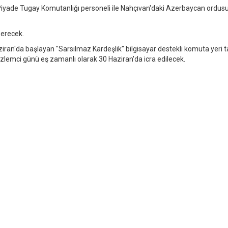
e Piyade Tugay Komutanlığı personeli ile Nahçıvan'daki Azerbaycan ordus
 erecek.
aziran'da başlayan "Sarsılmaz Kardeşlik" bilgisayar destekli komuta yeri t
zlemci günü eş zamanlı olarak 30 Haziran'da icra edilecek.