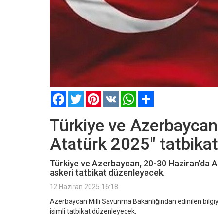
Facebook
Twitter
Pinterest
VK
WhatsApp
Paylaş
Türkiye ve Azerbaycan
Atatürk 2025" tatbika
Türkiye ve Azerbaycan, 20-30 Haziran'da 
askeri tatbikat düzenleyecek.
12 Haziran 2025 16:18
Azerbaycan Milli Savunma Bakanlığından edinilen bilgiy
isimli tatbikat düzenleyecek.