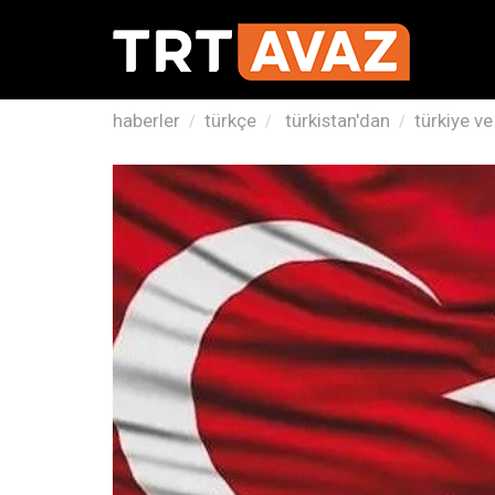
haberler
türkçe
türkistan'dan
türkiye v