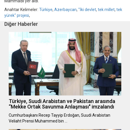
Mammadli yer aldı.
Anahtar Kelimeler:
Türkiye
,
Azerbaycan
,
"İki devlet
,
tek millet
,
tek
yürek" projesi
,
Diğer Haberler
Türkiye, Suudi Arabistan ve Pakistan arasında
“Mekke Ortak Savunma Anlaşması" imzalandı
Cumhurbaşkanı Recep Tayyip Erdoğan, Suudi Arabistan
Veliaht Prensi Muhammed bin …