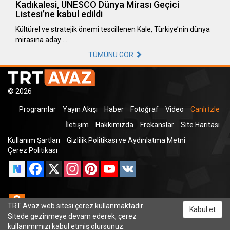
Kadıkalesi, UNESCO Dünya Mirası Geçici
Listesi’ne kabul edildi
Kültürel ve stratejik önemi tescillenen Kale, Türkiye’nin dünya
mirasına aday …
TÜMÜNÜ GÖR
© 2026
Programlar
Yayın Akışı
Haber
Fotoğraf
Video
Canlı İzle
İletişim
Hakkımızda
Frekanslar
Site Haritası
Kullanım Şartları
Gizlilik Politikası ve Aydınlatma Metni
Çerez Politikası
Facebook
X
Instagram
Pinterest
YouTube
VK
Odnoklassniki
TRT Avaz web sitesi çerez kullanmaktadır.
Kabul et
Sitede gezinmeye devam ederek, çerez
kullanımımızı kabul etmiş olursunuz.