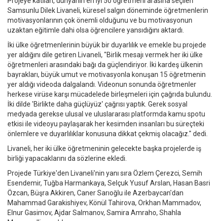
Projeye katılan, dünyanın en iyi 50 öğretmeni arasına seçilen
Samsunlu Dilek Livaneli, küresel salgın döneminde öğretmenlerin
motivasyonlarının çok önemli olduğunu ve bu motivasyonun
uzaktan eğitimle dahi olsa öğrencilere yansıdığını aktardı.
İki ülke öğretmenlerinin büyük bir duyarlılık ve emekle bu projede
yer aldığını dile getiren Livaneli, "Birlik mesajı vermek her iki ülke
öğretmenleri arasındaki bağı da güçlendiriyor. İki kardeş ülkenin
bayrakları, büyük umut ve motivasyonla konuşan 15 öğretmenin
yer aldığı videoda dalgalandı. Videonun sonunda öğretmenler
herkese virüse karşı mücadelede birleşmeleri için çağrıda bulundu.
İki dilde 'Birlikte daha güçlüyüz' çağrısı yaptık. Gerek sosyal
medyada gerekse ulusal ve uluslararası platformda kamu spotu
etkisi ile videoyu paylaşarak her kesimden insanları bu süreçteki
önlemlere ve duyarlılıklar konusuna dikkat çekmiş olacağız." dedi.
Livaneli, her iki ülke öğretmeninin gelecekte başka projelerde iş
birliği yapacaklarını da sözlerine ekledi.
Projede Türkiye'den Livaneli'nin yanı sıra Özlem Çerezci, Semih
Esendemir, Tuğba Harmankaya, Selçuk Yusuf Arslan, Hasan Basri
Özcan, Büşra Akkiren, Caner Sarıoğlu ile Azerbaycan'dan
Mahammad Garakishiyev, Könül Tahirova, Orkhan Mammadov,
Elnur Gasimov, Ajdar Salmanov, Samira Amraho, Shahla