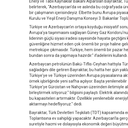
Enerji ve Tabii Kaynaklar Bakanı Alparslan Bayraktar, Tür
belirterek, "Azerbaycan'da ve aslında bu coğrafyada üret
bir çalışmanın içerisindeyiz. Elbette bunu Avrupa piyas
Kurulu ve Yeşil Enerji Danışma Konseyi 3. Bakanlar Topl
Türkiye ve Azerbaycan'ın ortaya koyduğu inisiyatif son
Avrupa'ya taşınmasını sağlayan Güney Gaz Koridoru'nun 
liderinin güçlü siyasi iradesi sayesinde hayata geçtiğin
güvenliğine hizmet eden çok önemli bir proje haline ge
metreküpe çıkmasıdır. Türkiye, hem önemli bir pazar h
bundan sonra da yapmaya hazırdır." ifadelerini kullandı.
Azerbaycan petrolünün Bakü-Tiflis-Ceyhan hattıyla Türk
sağladığını dile getiren Bayraktar, bu hatta her gün yaklaş
Türkiye'ye ve Türkiye üzerinden Avrupa piyasalarına akt
örnek işbirliğinde yeni safha açılıyor. Başta yenilenebi
Türkiye'ye Gürcistan ve Nahçıvan üzerinden iletimiyle al
birleştirmek istiyoruz." bilgisini paylaştı. Elektrik alan
bu kapasiteleri artırmaktır. Özellikle yenilenebilir enerj
aktarmayı hedefliyoruz." dedi.
Bayraktar, Türk Devletleri Teşkilatı (TDT) kapsamında ene
Toplantısına ev sahipliği yapacaktır. Azerbaycan'la gerçek
suretiyle hacmi ve dolayısıyla ekonomik değeri büyütm