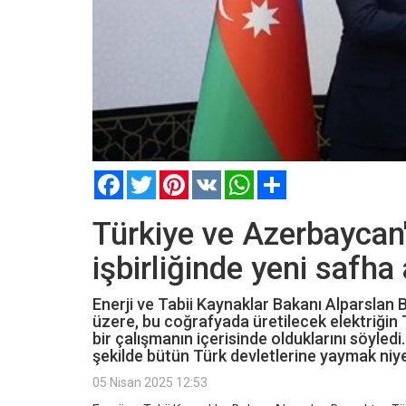
Facebook
Twitter
Pinterest
VK
WhatsApp
Paylaş
Türkiye ve Azerbaycan'
işbirliğinde yeni safha 
Enerji ve Tabii Kaynaklar Bakanı Alparslan 
üzere, bu coğrafyada üretilecek elektriğin 
bir çalışmanın içerisinde olduklarını söyledi
şekilde bütün Türk devletlerine yaymak niyet
05 Nisan 2025 12:53