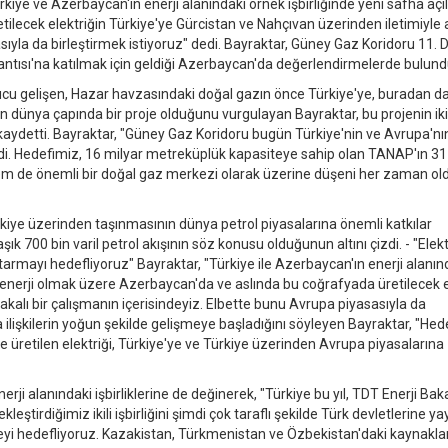
kiye ve Azerbaycan'ın enerji alanındaki örnek işbirliğinde yeni safha açıl
ilecek elektriğin Türkiye'ye Gürcistan ve Nahçıvan üzerinden iletimiyle a
asıyla da birleştirmek istiyoruz" dedi. Bayraktar, Güney Gaz Koridoru 11.
antısı'na katılmak için geldiği Azerbaycan'da değerlendirmelerde bulund
ucu gelişen, Hazar havzasındaki doğal gazın önce Türkiye'ye, buradan d
dünya çapında bir proje olduğunu vurgulayan Bayraktar, bu projenin iki
i kaydetti. Bayraktar, "Güney Gaz Koridoru bugün Türkiye'nin ve Avrupa'nı
ldi. Hedefimiz, 16 milyar metreküplük kapasiteye sahip olan TANAP'ın 31
em de önemli bir doğal gaz merkezi olarak üzerine düşeni her zaman old
iye üzerinden taşınmasının dünya petrol piyasalarına önemli katkılar
ık 700 bin varil petrol akışının söz konusu olduğunun altını çizdi. - "Elektr
armayı hedefliyoruz" Bayraktar, "Türkiye ile Azerbaycan'ın enerji alanın
lir enerji olmak üzere Azerbaycan'da ve aslında bu coğrafyada üretilecek e
akalı bir çalışmanın içerisindeyiz. Elbette bunu Avrupa piyasasıyla da
ında ilişkilerin yoğun şekilde gelişmeye başladığını söyleyen Bayraktar, "He
iyle üretilen elektriği, Türkiye'ye ve Türkiye üzerinden Avrupa piyasalarına
rji alanındaki işbirliklerine de değinerek, "Türkiye bu yıl, TDT Enerji Bak
leştirdiğimiz ikili işbirliğini şimdi çok taraflı şekilde Türk devletlerine 
eyi hedefliyoruz. Kazakistan, Türkmenistan ve Özbekistan'daki kaynakla