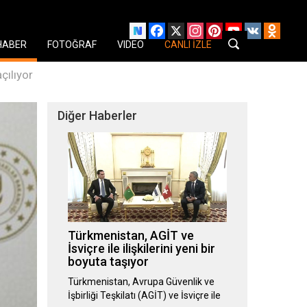
Facebook
X
Instagram
Pinterest
YouTube
VK
Odnok
HABER
FOTOĞRAF
VIDEO
CANLI İZLE
çılıyor
Diğer Haberler
Türkmenistan, AGİT ve
İsviçre ile ilişkilerini yeni bir
boyuta taşıyor
Türkmenistan, Avrupa Güvenlik ve
İşbirliği Teşkilatı (AGİT) ve İsviçre ile