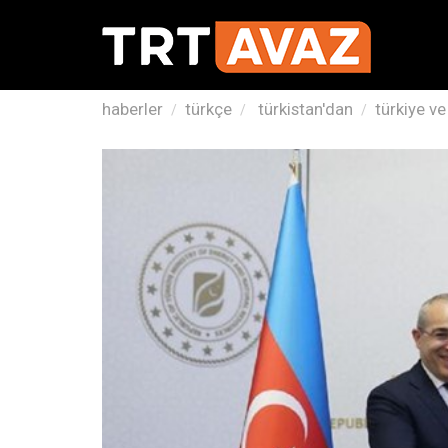
haberler
türkçe
türkistan'dan
türkiye ve