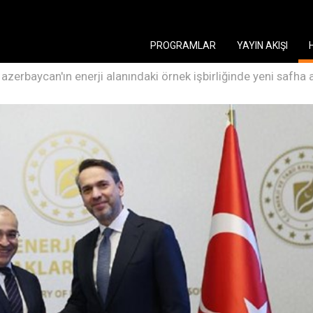
PROGRAMLAR
YAYIN AKIŞI
 azerbaycan'ın enerji alanındaki örnek işbirliğinde yeni safha a