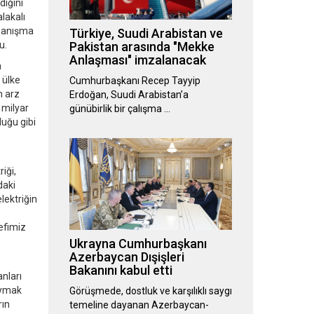
dığını
lakalı
 Danışma
Türkiye, Suudi Arabistan ve
u.
Pakistan arasında "Mekke
Anlaşması" imzalanacak
a
 ülke
Cumhurbaşkanı Recep Tayyip
n arz
Erdoğan, Suudi Arabistan’a
 milyar
günübirlik bir çalışma …
uğu gibi
iği,
daki
lektriğin
defimiz
Ukrayna Cumhurbaşkanı
Azerbaycan Dışişleri
Bakanını kabul etti
anları
yaymak
Görüşmede, dostluk ve karşılıklı saygı
rın
temeline dayanan Azerbaycan-