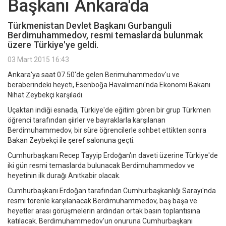
Başkanı Ankara'da
Türkmenistan Devlet Başkanı Gurbanguli
Berdimuhammedov, resmi temaslarda bulunmak
üzere Türkiye'ye geldi.
03 Mart 2015 16:43
Ankara'ya saat 07.50'de gelen Berimuhammedov'u ve
beraberindeki heyeti, Esenboğa Havalimanı'nda Ekonomi Bakanı
Nihat Zeybekçi karşıladı.
Uçaktan indiği esnada, Türkiye'de eğitim gören bir grup Türkmen
öğrenci tarafından şiirler ve bayraklarla karşılanan
Berdimuhammedov, bir süre öğrencilerle sohbet ettikten sonra
Bakan Zeybekçi ile şeref salonuna geçti.
Cumhurbaşkanı Recep Tayyip Erdoğan'ın daveti üzerine Türkiye'de
iki gün resmi temaslarda bulunacak Berdimuhammedov ve
heyetinin ilk durağı Anıtkabir olacak.
Cumhurbaşkanı Erdoğan tarafından Cumhurbaşkanlığı Sarayı'nda
resmi törenle karşılanacak Berdimuhammedov, baş başa ve
heyetler arası görüşmelerin ardından ortak basın toplantısına
katılacak. Berdimuhammedov'un onuruna Cumhurbaşkanı