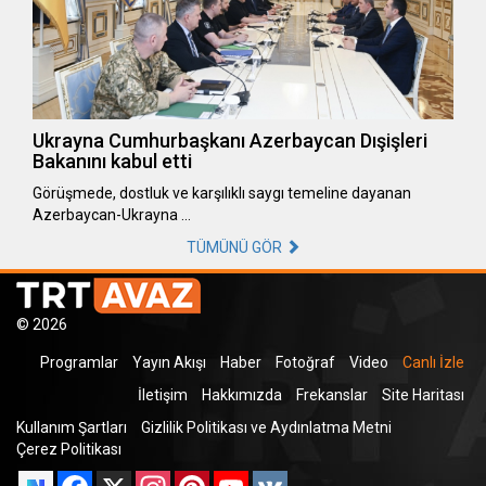
Ukrayna Cumhurbaşkanı Azerbaycan Dışişleri
Bakanını kabul etti
Görüşmede, dostluk ve karşılıklı saygı temeline dayanan
Azerbaycan-Ukrayna …
TÜMÜNÜ GÖR
© 2026
Programlar
Yayın Akışı
Haber
Fotoğraf
Video
Canlı İzle
İletişim
Hakkımızda
Frekanslar
Site Haritası
Kullanım Şartları
Gizlilik Politikası ve Aydınlatma Metni
Çerez Politikası
Facebook
X
Instagram
Pinterest
YouTube
VK