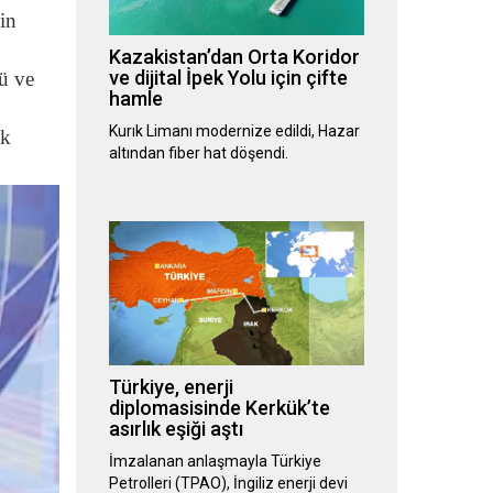
çin
Kazakistan’dan Orta Koridor
ve dijital İpek Yolu için çifte
ü ve
hamle
Kurık Limanı modernize edildi, Hazar
ok
altından fiber hat döşendi.
Türkiye, enerji
diplomasisinde Kerkük’te
asırlık eşiği aştı
İmzalanan anlaşmayla Türkiye
Petrolleri (TPAO), İngiliz enerji devi