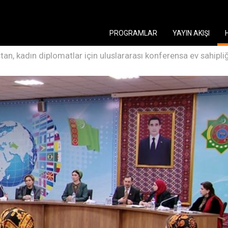
PROGRAMLAR
YAYIN AKIŞI
an, kadın diplomatlar için uluslararası konferensa ev sahipliğ