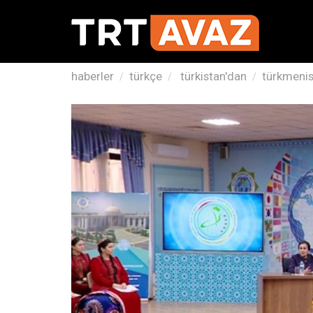
haberler
türkçe
türkistan'dan
türkmenist