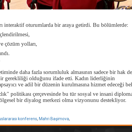
ı interaktif oturumlarda bir araya getirdi. Bu bölümlerde:
lendirilmesi,
ve çözüm yolları,
ındı.
"
etiminde daha fazla sorumluluk almasının sadece bir hak de
gerekliliği olduğunu ifade etti. Kadın liderliğinin
apsayıcı ve adil bir düzenin kurulmasına hizmet edeceği beli
ık" politikası çerçevesinde bu tür sosyal ve insani diploma
bölgesel bir diyalog merkezi olma vizyonunu destekliyor.
uslararası konferens
,
Mahri Başimova
,