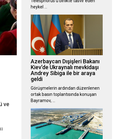
Telesphorus’u birlikte tasvir eden
heykel …
Azerbaycan Dışişleri Bakanı
Kiev’de Ukraynalı mevkidaşı
Andrey Sibiga ile bir araya
geldi
Görüşmelerin ardından düzenlenen
ortak basın toplantısında konuşan
Bayramov, …
ü ve
nı