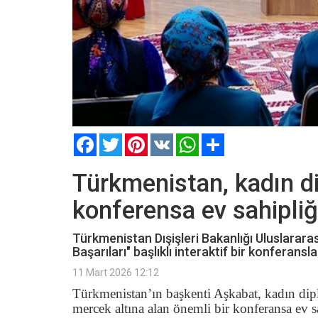
Facebook
Twitter
Pinterest
VK
WhatsApp
Paylaş
Türkmenistan, kadın di
konferensa ev sahipliğ
Türkmenistan Dışişleri Bakanlığı Uluslararas
Başarıları" başlıklı interaktif bir konferansl
11 Mart 2026 12:12
Türkmenistan’ın başkenti Aşkabat, kadın diplo
mercek altına alan önemli bir konferansa ev sa