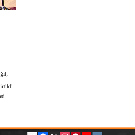
ğil,
rtildi.
si
Facebook
X
Instagram
Pinterest
YouTube
VK