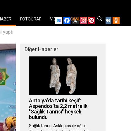
HABER
FOTOĞRAF
VIDEO
CANLI İZLE
Facebook
X
Instagram
Pinterest
YouTube
VK
Odnok
i yaptı
Diğer Haberler
Antalya’da tarihi keşif:
Aspendos’ta 2,2 metrelik
"Sağlık Tanrısı" heykeli
bulundu
Sağlık tanrısı Asklepios ile oğlu