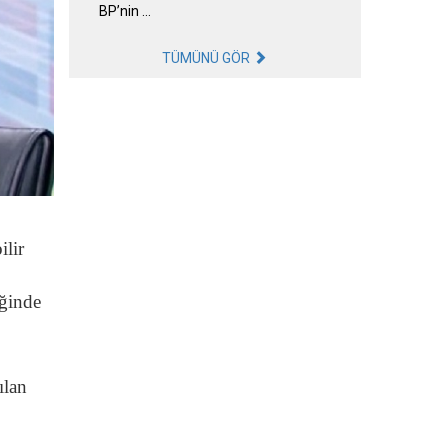
BP’nin …
TÜMÜNÜ GÖR
ilir
iğinde
ılan