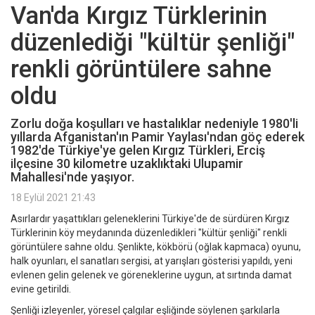
Van'da Kırgız Türklerinin
düzenlediği "kültür şenliği"
renkli görüntülere sahne
oldu
Zorlu doğa koşulları ve hastalıklar nedeniyle 1980'li
yıllarda Afganistan'ın Pamir Yaylası'ndan göç ederek
1982'de Türkiye'ye gelen Kırgız Türkleri, Erciş
ilçesine 30 kilometre uzaklıktaki Ulupamir
Mahallesi'nde yaşıyor.
18 Eylül 2021 21:43
Asırlardır yaşattıkları geleneklerini Türkiye'de de sürdüren Kırgız
Türklerinin köy meydanında düzenledikleri "kültür şenliği" renkli
görüntülere sahne oldu. Şenlikte, kökbörü (oğlak kapmaca) oyunu,
halk oyunları, el sanatları sergisi, at yarışları gösterisi yapıldı, yeni
evlenen gelin gelenek ve göreneklerine uygun, at sırtında damat
evine getirildi.
Şenliği izleyenler, yöresel çalgılar eşliğinde söylenen şarkılarla