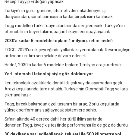
Recep Tayyip Erdoğan yapacak.
Türkiye'nin gurur gününe, otomotivden, akademiye; iş
dünyasından, sanat camiasına kadar birçok isim katılacak.
Togg modelleri farklı fuaye alanlarında sergilenecek. Türkiye'nin
otomobilinin beyin takımı, başarı hikayelerini paylaşacak
2030'a kadar 5 modelde toplam 1 milyon üretim hedefi
TOGG, 2023'ün ilk çeyreğinde yollardaki yerini alacak. Resmi açılışın
ardından üretim seri şekilde devam edecek.
Hedef, 2030'a kadar 5 modelde toplam 1 milyon araç üretmek.
Yerli otomobil teknolojisiyle göz dolduruyor
İleri teknolojik özelliklerle donatıldı, çok sayıda aşamadan geçti.
Arazi koşullarında tam not aldı. Türkiye'nin Otomobili Togg yollara
çıkmaya hazır.
Togg, birçok bakımdan özel tasarım bir araç. Zorlu koşullarda
yüksek performans sağlayacak sistemlere sahip.
Sıfırın altında 40 derece dahil her türlü iklim şartında
denenen Togg, İsveç kış testinde performansı ile de göz doldurdu.
30 dakikada sarj edilebilecek, tek şarj ile 500 kilometre yol