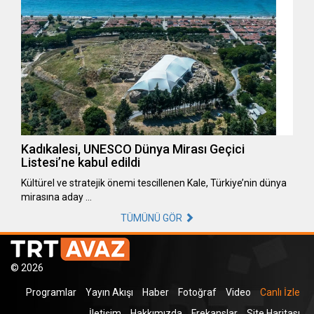
Kadıkalesi, UNESCO Dünya Mirası Geçici
Listesi’ne kabul edildi
Kültürel ve stratejik önemi tescillenen Kale, Türkiye’nin dünya
mirasına aday …
TÜMÜNÜ GÖR
© 2026
Programlar
Yayın Akışı
Haber
Fotoğraf
Video
Canlı İzle
İletişim
Hakkımızda
Frekanslar
Site Haritası