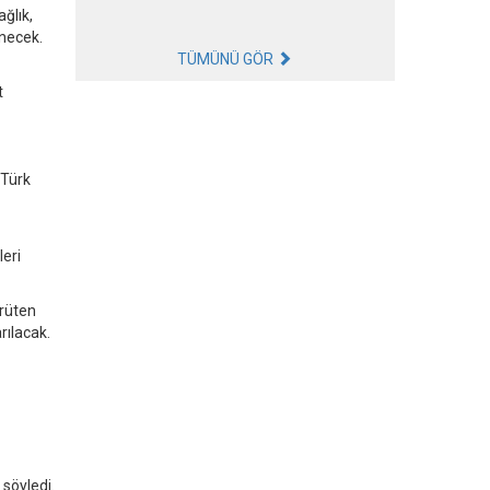
ağlık,
enecek.
TÜMÜNÜ GÖR
t
 Türk
leri
ürüten
rılacak.
 söyledi.