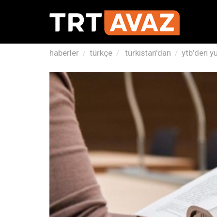
haberler
türkçe
türkistan'dan
ytb’den y