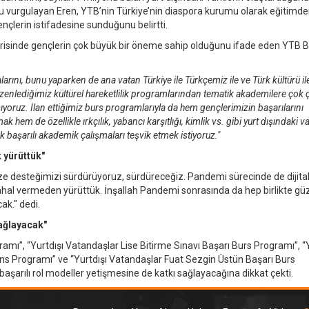
u vurgulayan Eren, YTB’nin Türkiye’nin diaspora kurumu olarak eğitimd
ençlerin istifadesine sunduğunu belirtti.
 içerisinde gençlerin çok büyük bir öneme sahip olduğunu ifade eden YTB 
arını, bunu yaparken de ana vatan Türkiye ile Türkçemiz ile ve Türk kültürü il
zenlediğimiz kültürel hareketlilik programlarından tematik akademilere çok çe
ıyoruz. İlan ettiğimiz burs programlarıyla da hem gençlerimizin başarılarını
em de özellikle ırkçılık, yabancı karşıtlığı, kimlik vs. gibi yurt dışındaki v
 başarılı akademik çalışmaları teşvik etmek istiyoruz."
 yürüttük"
ize desteğimizi sürdürüyoruz, sürdüreceğiz. Pandemi sürecinde de dijita
 mahal vermeden yürüttük. İnşallah Pandemi sonrasında da hep birlikte gü
ak." dedi.
sağlayacak"
amı”, “Yurtdışı Vatandaşlar Lise Bitirme Sınavı Başarı Burs Programı”, “
ns Programı” ve “Yurtdışı Vatandaşlar Fuat Sezgin Üstün Başarı Burs
aşarılı rol modeller yetişmesine de katkı sağlayacağına dikkat çekti.