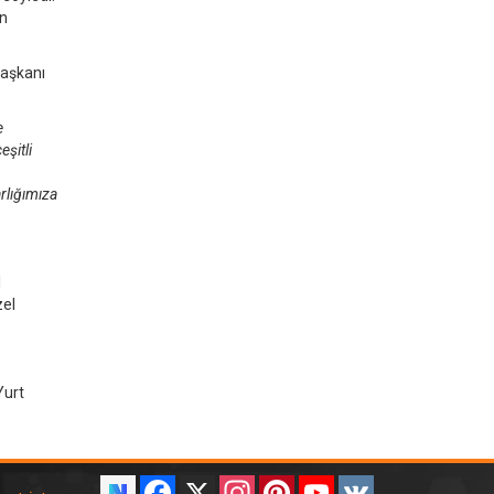
en
Başkanı
e
şitli
arlığımıza
l
zel
Yurt
Facebook
X
Instagram
Pinterest
YouTube
VK