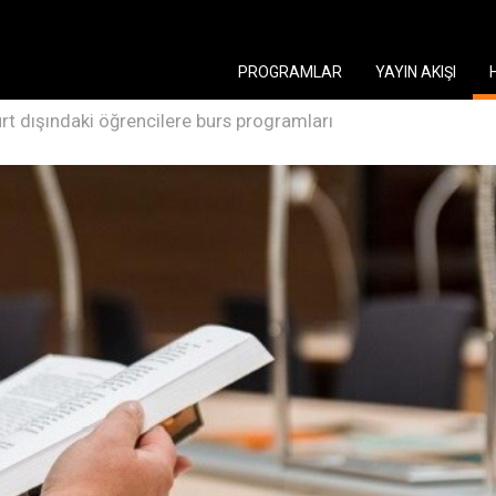
PROGRAMLAR
YAYIN AKIŞI
urt dışındaki öğrencilere burs programları