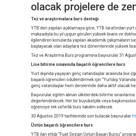
olacak projelere de zem
Tez ve araştırmalara burs desteği
YTB'den yapılan açıklamaya göre, YTB tarafından yurt 
maksadıyla bu yıl uygun görülen yüksek lisans ve doktor
ilgilendiren konularda yapılan akademik çalışmaların sayı
başlayacak olan adaylara tez dönemlerinde yüksek lisans 
Tez ve Araştırma Burs programına başvurular 31 Ağust
Lise bitirme sınavında başarılı öğrencilere burs
Yurt dışında yaşayan genç vatandaşlar arasında lise öğr
başarılı öğrencileri ödüllendirmek için “Yurtdışı Vatand
genç vatandaşlar hem derslerinde daha aktif olacak hem
Başvurular eğitim alınan ülkelerdeki bitirme sınavlarına
değerlendirilecek. Her bir büyükelçilik veya başkonsolo
öğrenciye tek seferlik burs takdim edilecek.
30 Ağustos 2019 tarihlerinde son bulacak başvuralar
ht
Üstün başarılı öğrencilere burs
YTB ilan ettiği “Fuat Sezgin Üstün Başarı Bursu” progra