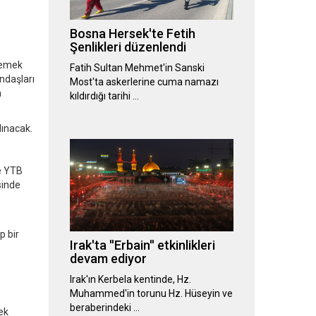
Bosna Hersek'te Fetih
Şenlikleri düzenlendi
lemek
Fatih Sultan Mehmet'in Sanski
ndaşları
Most'ta askerlerine cuma namazı
a
kıldırdığı tarihi …
lınacak.
le YTB
sinde
p bir
Irak'ta ''Erbain'' etkinlikleri
devam ediyor
Irak'ın Kerbela kentinde, Hz.
Muhammed'in torunu Hz. Hüseyin ve
beraberindeki …
ek