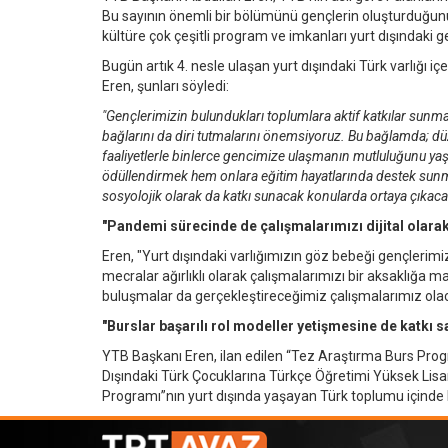
Bu sayının önemli bir bölümünü gençlerin oluşturduğun
kültüre çok çeşitli program ve imkanları yurt dışındaki g
Bugün artık 4. nesle ulaşan yurt dışındaki Türk varlığı
Eren, şunları söyledi:
"Gençlerimizin bulundukları toplumlara aktif katkılar sunmal
bağlarını da diri tutmalarını önemsiyoruz. Bu bağlamda; dü
faaliyetlerle binlerce gencimize ulaşmanın mutluluğunu yaş
ödüllendirmek hem onlara eğitim hayatlarında destek sunmak h
sosyolojik olarak da katkı sunacak konularda ortaya çıkacak
"Pandemi sürecinde de çalışmalarımızı dijital olarak
Eren, "Yurt dışındaki varlığımızın göz bebeği gençlerim
mecralar ağırlıklı olarak çalışmalarımızı bir aksaklığa
buluşmalar da gerçekleştireceğimiz çalışmalarımız olac
"Burslar başarılı rol modeller yetişmesine de katkı 
YTB Başkanı Eren, ilan edilen “Tez Araştırma Burs Progr
Dışındaki Türk Çocuklarına Türkçe Öğretimi Yüksek Lisa
Programı”nın yurt dışında yaşayan Türk toplumu içinde b