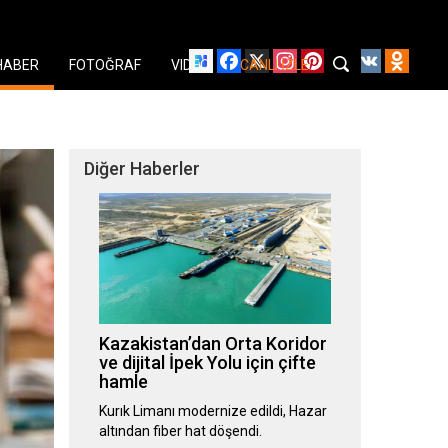
Facebook
X
Instagram
Pinterest
YouTube
VK
Odnok
HABER
FOTOĞRAF
VIDEO
CANLI İZLE
Diğer Haberler
Kazakistan’dan Orta Koridor
ve dijital İpek Yolu için çifte
hamle
Kurık Limanı modernize edildi, Hazar
altından fiber hat döşendi.