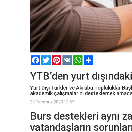
Facebook
Twitter
Pinterest
VK
WhatsApp
Paylaş
YTB’den yurt dışındaki
Yurt Dışı Türkler ve Akraba Topluluklar Baş
akademik çalışmalarını desteklemek amacıyla
20 Temmuz 2020 18:57
Burs destekleri aynı 
vatandaşların sorunla