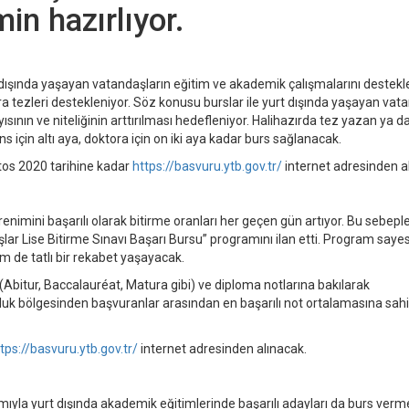
in hazırlıyor.
dışında yaşayan vatandaşların eğitim ve akademik çalışmalarını destek
a tezleri destekleniyor. Söz konusu burslar ile yurt dışında yaşayan vata
sının ve niteliğinin arttırılması hedefleniyor. Halihazırda tez yazan ya d
için altı aya, doktora için on iki aya kadar burs sağlanacak.
os 2020 tarihine kadar
https://basvuru.ytb.gov.tr/
internet adresinden a
enimini başarılı olarak bitirme oranları her geçen gün artıyor. Bu sebep
aşlar Lise Bitirme Sınavı Başarı Bursu” programını ilan etti. Program saye
 de tatlı bir rekabet yaşayacak.
 (Abitur, Baccalauréat, Matura gibi) ve diploma notlarına bakılarak
sluk bölgesinden başvuranlar arasından en başarılı not ortalamasına sahi
tps://basvuru.ytb.gov.tr/
internet adresinden alınacak.
mıyla yurt dışında akademik eğitimlerinde başarılı adayları da burs verm