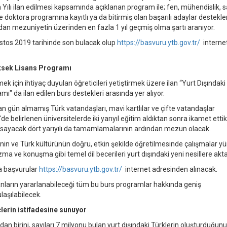
in Yılı ilan edilmesi kapsamında açıklanan program ile; fen, mühendislik, s
ve doktora programına kayıtlı ya da bitirmiş olan başarılı adaylar destekl
dan mezuniyetin üzerinden en fazla 1 yıl geçmiş olma şartı aranıyor.
stos 2019 tarihinde son bulacak olup
https://basvuru.ytb.gov.tr/
interne
üksek Lisans Programı
 için ihtiyaç duyulan öğreticileri yetiştirmek üzere ilan “Yurt Dışındaki
" da ilan edilen burs destekleri arasında yer alıyor.
 gün almamış Türk vatandaşları, mavi kartlılar ve çifte vatandaşlar
 belirlenen üniversitelerde iki yarıyıl eğitim aldıktan sonra ikamet ettik
psayacak dört yarıyılı da tamamlamalarının ardından mezun olacak.
nin ve Türk kültürünün doğru, etkin şekilde öğretilmesinde çalışmalar y
 ve konuşma gibi temel dil becerileri yurt dışındaki yeni nesillere akta
a başvurular
https://basvuru.ytb.gov.tr/
internet adresinden alınacak.
lanların yararlanabileceği tüm bu burs programlar hakkında geniş
aşılabilecek.
lerin istifadesine sunuyor
an birini, sayıları 7 milyonu bulan yurt dışındaki Türklerin oluşturduğunu