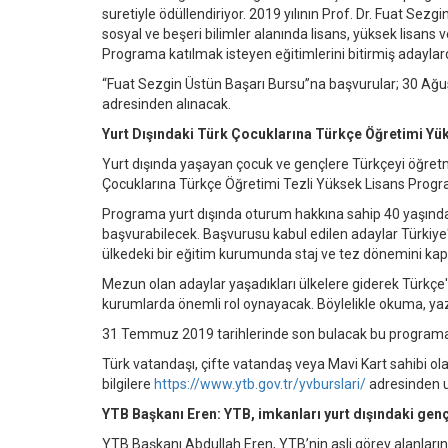
suretiyle ödüllendiriyor. 2019 yılının Prof. Dr. Fuat Sezg
sosyal ve beşeri bilimler alanında lisans, yüksek lisans 
Programa katılmak isteyen eğitimlerini bitirmiş adaylar
“Fuat Sezgin Üstün Başarı Bursu”na başvurular; 30 Ağu
adresinden alınacak.
Yurt Dışındaki Türk Çocuklarına Türkçe Öğretimi Y
Yurt dışında yaşayan çocuk ve gençlere Türkçeyi öğretmek
Çocuklarına Türkçe Öğretimi Tezli Yüksek Lisans Programı
Programa yurt dışında oturum hakkına sahip 40 yaşından
başvurabilecek. Başvurusu kabul edilen adaylar Türkiye'de
ülkedeki bir eğitim kurumunda staj ve tez dönemini ka
Mezun olan adaylar yaşadıkları ülkelere giderek Türkçe'
kurumlarda önemli rol oynayacak. Böylelikle okuma, yazma
31 Temmuz 2019 tarihlerinde son bulacak bu program
Türk vatandaşı, çifte vatandaş veya Mavi Kart sahibi o
bilgilere
https://www.ytb.gov.tr/yvburslari/
adresinden ul
YTB Başkanı Eren: YTB, imkanları yurt dışındaki genç
YTB Başkanı Abdullah Eren, YTB’nin asli görev alanlarınd