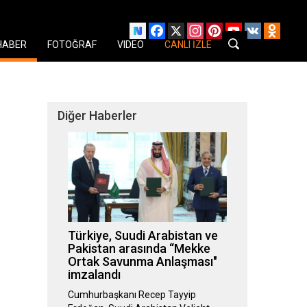
Facebook
X
Instagram
Pinterest
YouTube
VK
Odnok
HABER
FOTOĞRAF
VIDEO
CANLI İZLE
Diğer Haberler
Türkiye, Suudi Arabistan ve
Pakistan arasında “Mekke
Ortak Savunma Anlaşması"
imzalandı
Cumhurbaşkanı Recep Tayyip