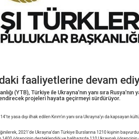
daki faaliyetlerine devam edi
nlığı (YTB), Türkiye ile Ukrayna'nın yanı sıra Rusya'nın 
üçlendirecek projeleri hayata geçirmeyi sürdürüyor.
'te yasa dışı ilhak edilen Kırım'ın yanı sıra Ukrayna'yı da kapsayan kült
eğinilerek, 2021'de Ukrayna’dan Türkiye Burslarına 1210 kişinin başvurdu
1400 öğrencinin desteklendiği ve halihazırda 110 Ukraynalı öğrencinin 