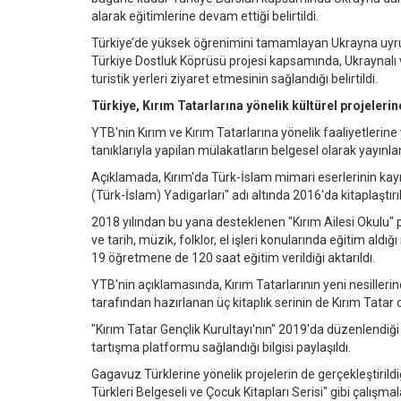
alarak eğitimlerine devam ettiği belirtildi.
Türkiye’de yüksek öğrenimini tamamlayan Ukrayna uyru
Türkiye Dostluk Köprüsü projesi kapsamında, Ukraynalı v
turistik yerleri ziyaret etmesinin sağlandığı belirtildi.
Türkiye, Kırım Tatarlarına yönelik kültürel projeler
YTB'nin Kırım ve Kırım Tatarlarına yönelik faaliyetlerin
tanıklarıyla yapılan mülakatların belgesel olarak yayınland
Açıklamada, Kırım'da Türk-İslam mimari eserlerinin kayıt
(Türk-İslam) Yadigarları" adı altında 2016'da kitaplaştırıl
2018 yılından bu yana desteklenen "Kırım Ailesi Okulu" 
ve tarih, müzik, folklor, el işleri konularında eğitim al
19 öğretmene de 120 saat eğitim verildiği aktarıldı.
YTB'nin açıklamasında, Kırım Tatarlarının yeni nesiller
tarafından hazırlanan üç kitaplık serinin de Kırım Tatar dil
"Kırım Tatar Gençlik Kurultayı'nın" 2019'da düzenlendiğ
tartışma platformu sağlandığı bilgisi paylaşıldı.
Gagavuz Türklerine yönelik projelerin de gerçekleştiril
Türkleri Belgeseli ve Çocuk Kitapları Serisi" gibi çalışmal