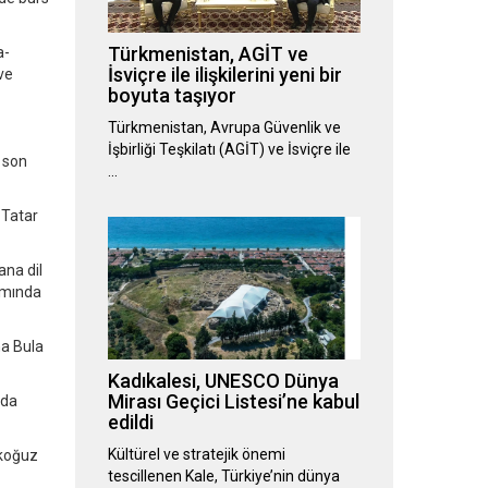
Türkmenistan, AGİT ve
a-
İsviçre ile ilişkilerini yeni bir
ve
boyuta taşıyor
Türkmenistan, Avrupa Güvenlik ve
İşbirliği Teşkilatı (AGİT) ve İsviçre ile
n son
…
 Tatar
ana dil
samında
na Bula
Kadıkalesi, UNESCO Dünya
Mirası Geçici Listesi’ne kabul
yda
edildi
Kültürel ve stratejik önemi
ökoğuz
tescillenen Kale, Türkiye’nin dünya