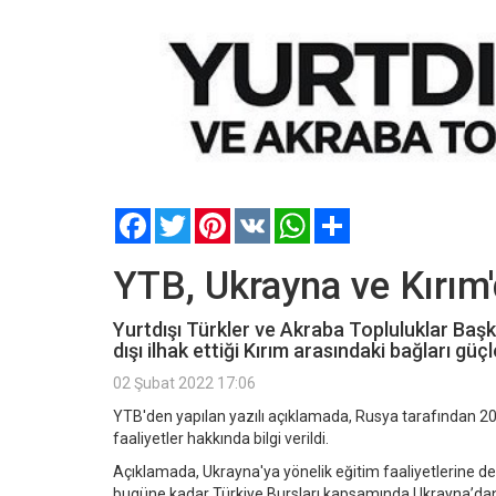
Facebook
Twitter
Pinterest
VK
WhatsApp
Paylaş
YTB, Ukrayna ve Kırım'
Yurtdışı Türkler ve Akraba Topluluklar Başka
dışı ilhak ettiği Kırım arasındaki bağları g
02 Şubat 2022 17:06
YTB'den yapılan yazılı açıklamada, Rusya tarafından 2014
faaliyetler hakkında bilgi verildi.
Açıklamada, Ukrayna'ya yönelik eğitim faaliyetlerine d
bugüne kadar Türkiye Bursları kapsamında Ukrayna’dan 