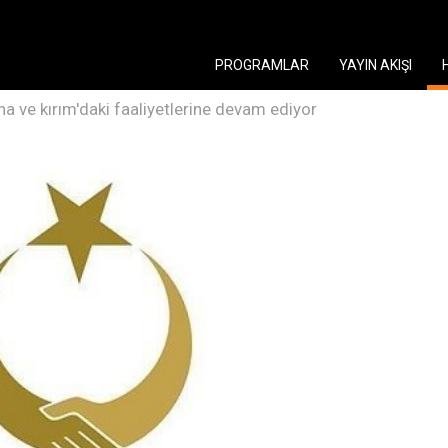
PROGRAMLAR
YAYIN AKIŞI
na ve kırım'daki faaliyetlerine devam ediyor