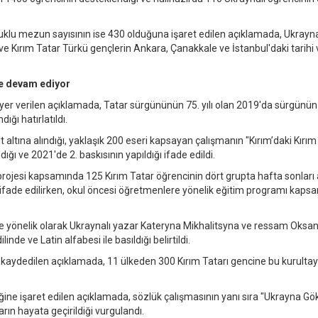
klu mezun sayısının ise 430 olduğuna işaret edilen açıklamada, Ukrayn
e Kırım Tatar Türkü gençlerin Ankara, Çanakkale ve İstanbul'daki tarihi 
ine devam ediyor
e yer verilen açıklamada, Tatar sürgününün 75. yılı olan 2019'da sürgünü
ığı hatırlatıldı.
 altına alındığı, yaklaşık 200 eseri kapsayan çalışmanın "Kırım’daki Kırım
dığı ve 2021'de 2. baskısının yapıldığı ifade edildi.
projesi kapsamında 125 Kırım Tatar öğrencinin dört grupta hafta sonları 
dığı ifade edilirken, okul öncesi öğretmenlere yönelik eğitim programı kap
ine yönelik olarak Ukraynalı yazar Kateryna Mikhalitsyna ve ressam Oksa
inde ve Latin alfabesi ile basıldığı belirtildi.
i kaydedilen açıklamada, 11 ülkeden 300 Kırım Tatarı gencine bu kurulta
diğine işaret edilen açıklamada, sözlük çalışmasının yanı sıra "Ukrayna G
arın hayata geçirildiği vurgulandı.