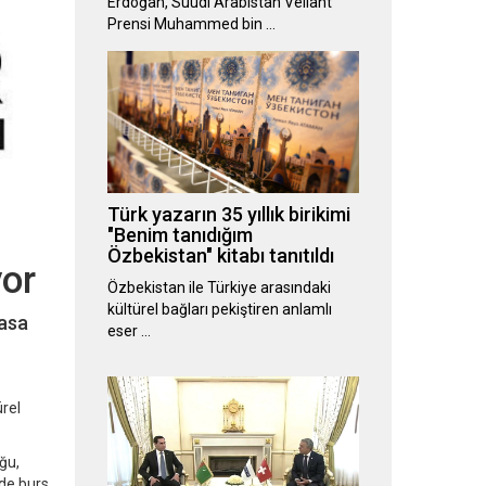
Erdoğan, Suudi Arabistan Veliaht
Prensi Muhammed bin …
Türk yazarın 35 yıllık birikimi
"Benim tanıdığım
Özbekistan" kitabı tanıtıldı
yor
Özbekistan ile Türkiye arasındaki
kültürel bağları pekiştiren anlamlı
yasa
eser …
ürel
ğu,
de burs