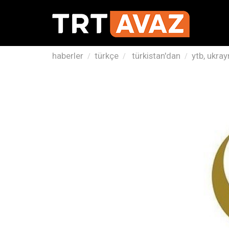
haberler
türkçe
türkistan'dan
ytb, ukray