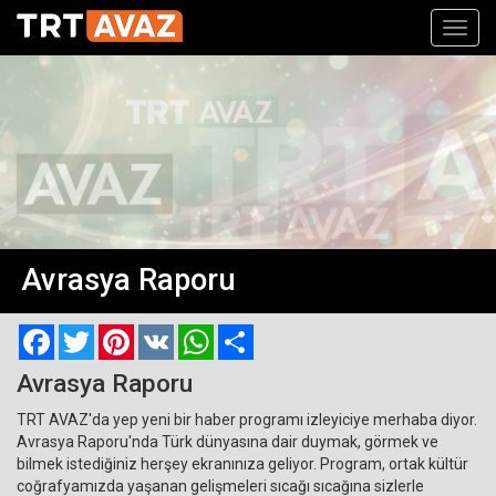
Toggl
navig
Avrasya Raporu
Facebook
Twitter
Pinterest
VK
WhatsApp
Paylaş
Avrasya Raporu
TRT AVAZ'da yep yeni bir haber programı izleyiciye merhaba diyor.
Avrasya Raporu'nda Türk dünyasına dair duymak, görmek ve
bilmek istediğiniz herşey ekranınıza geliyor. Program, ortak kültür
coğrafyamızda yaşanan gelişmeleri sıcağı sıcağına sizlerle