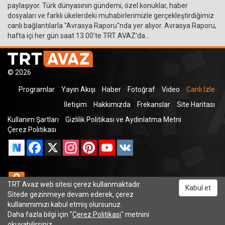
paylaşıyor. Türk dünyasının gündemi, özel konuklar, haber
dosyaları ve farklı ükelerdeki muhabirlerimizle gerçekleştirdiğimiz
canlı bağlantılarla "Avrasya Raporu"nda yer alıyor. Avrasya Raporu,
hafta içi her gün saat 13.00'te TRT AVAZ'da...
© 2026
Programlar
Yayın Akışı
Haber
Fotoğraf
Video
Canlı İzle
İletişim
Hakkımızda
Frekanslar
Site Haritası
Kullanım Şartları
Gizlilik Politikası ve Aydınlatma Metni
Çerez Politikası
Facebook
X
Instagram
Pinterest
YouTube
VK
Odnoklassniki
TRT Avaz web sitesi çerez kullanmaktadır.
Kabul et
Sitede gezinmeye devam ederek, çerez
kullanımımızı kabul etmiş olursunuz.
Daha fazla bilgi için "
Çerez Politikası
" metnini
TRT Dinle
okuyabilirsiniz.