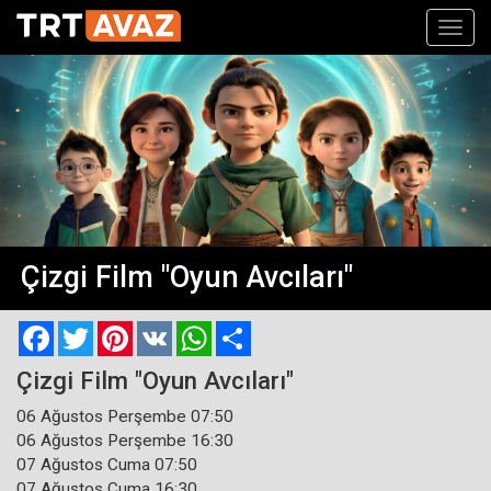
Toggl
navig
Çizgi Film "Oyun Avcıları"
Facebook
Twitter
Pinterest
VK
WhatsApp
Paylaş
Çizgi Film "Oyun Avcıları"
06 Ağustos Perşembe 07:50
06 Ağustos Perşembe 16:30
07 Ağustos Cuma 07:50
07 Ağustos Cuma 16:30