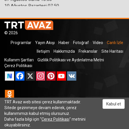
10 Ağustos Pazartesi 07:50
10 Ağustos Pazartesi 16:30
11 Ağustos Salı 07:50
11 Ağustos Salı 16:30
12 Ağustos Çarşamba 07:50
© 2026
12 Ağustos Çarşamba 16:30
Programlar
Yayın Akışı
Haber
Fotoğraf
Video
Canlı İzle
13 Ağustos Perşembe 07:50
13 Ağustos Perşembe 16:30
İletişim
Hakkımızda
Frekanslar
Site Haritası
Kullanım Şartları
Gizlilik Politikası ve Aydınlatma Metni
Çerez Politikası
Facebook
X
Instagram
Pinterest
YouTube
VK
Odnoklassniki
TRT Avaz web sitesi çerez kullanmaktadır.
Kabul et
Sitede gezinmeye devam ederek, çerez
kullanımımızı kabul etmiş olursunuz.
TRT Dinle
Daha fazla bilgi için "
Çerez Politikası
" metnini
okuyabilirsiniz.