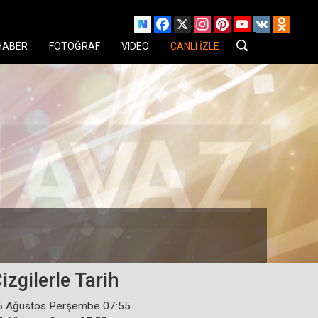
Facebook
X
Instagram
Pinterest
YouTube
VK
Odnok
HABER
FOTOĞRAF
VIDEO
CANLI İZLE
izgilerle Tarih
6 Ağustos Perşembe 07:55