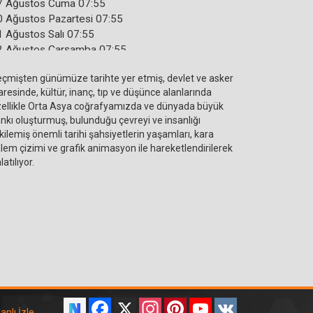
7 Ağustos Cuma 07:55
0 Ağustos Pazartesi 07:55
1 Ağustos Salı 07:55
2 Ağustos Çarşamba 07:55
3 Ağustos Perşembe 07:55
çmişten günümüze tarihte yer etmiş, devlet ve asker
aresinde, kültür, inanç, tıp ve düşünce alanlarında
ellikle Orta Asya coğrafyamızda ve dünyada büyük
nkı oluşturmuş, bulunduğu çevreyi ve insanlığı
kilemiş önemli tarihi şahsiyetlerin yaşamları, kara
lem çizimi ve grafik animasyon ile hareketlendirilerek
latılıyor.
Facebook
X
Instagram
Pinterest
YouTube
VK
anlı İzle