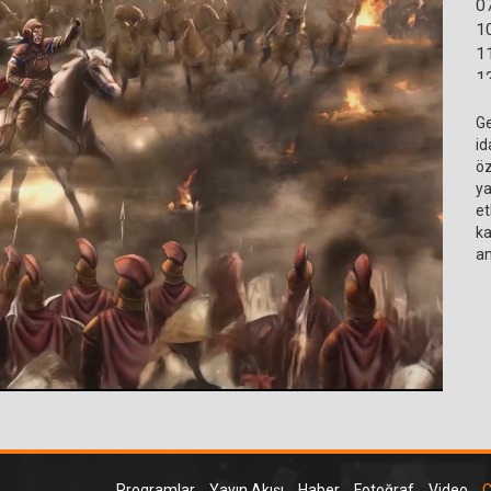
0
1
1
1
1
Ge
id
öz
ya
et
ka
an
Programlar
Yayın Akışı
Haber
Fotoğraf
Video
C