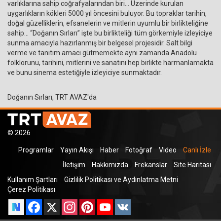
varlıklarına sahip coğrafyalarından biri… Üzerinde kurulan
uygarlıkların kökleri 5000 yıl öncesini buluyor. Bu topraklar tarihin,
doğal güzelliklerin, efsanelerin ve mitlerin uyumlu bir birlikteliğine
sahip… “Doğanın Sırları” işte bu birlikteliği tüm görkemiyle izleyiciye
sunma amacıyla hazırlanmış bir belgesel projesidir. Salt bilgi
verme ve tanıtım amacı gütmemekte aynı zamanda Anadolu
folklorunu, tarihini, mitlerini ve sanatını hep birlikte harmanlamakta
ve bunu sinema estetiğiyle izleyiciye sunmaktadır.
Doğanın Sırları, TRT AVAZ'da
© 2026
Programlar
Yayın Akışı
Haber
Fotoğraf
Video
Canlı İzle
İletişim
Hakkımızda
Frekanslar
Site Haritası
Kullanım Şartları
Gizlilik Politikası ve Aydınlatma Metni
Çerez Politikası
Facebook
X
Instagram
Pinterest
YouTube
VK