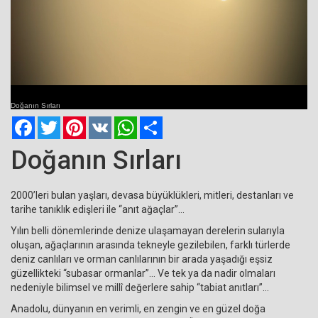
Current
Remaining
Loaded
: 0%
Progress
:
Time
0%
Doğanın Sırları
Time
Facebook
Twitter
Pinterest
VK
WhatsApp
Paylaş
Doğanın Sırları
2000’leri bulan yaşları, devasa büyüklükleri, mitleri, destanları ve
tarihe tanıklık edişleri ile “anıt ağaçlar”…
Yılın belli dönemlerinde denize ulaşamayan derelerin sularıyla
oluşan, ağaçlarının arasında tekneyle gezilebilen, farklı türlerde
deniz canlıları ve orman canlılarının bir arada yaşadığı eşsiz
güzellikteki “subasar ormanlar”… Ve tek ya da nadir olmaları
nedeniyle bilimsel ve millî değerlere sahip “tabiat anıtları”…
Anadolu, dünyanın en verimli, en zengin ve en güzel doğa