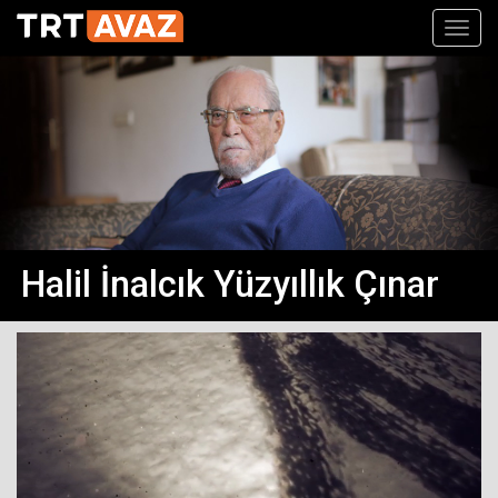
Toggl
navig
Halil İnalcık Yüzyıllık Çınar