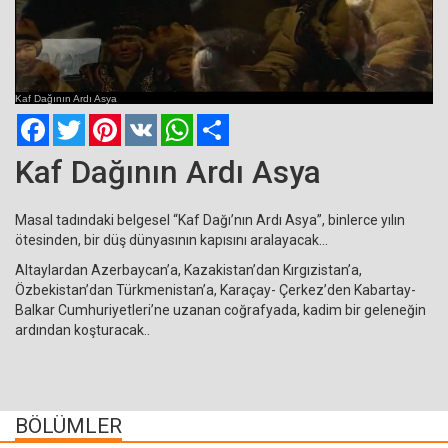
Current
Remaining
Loaded
: 0%
Progress
:
Time
0%
Kaf Dağının Ardı Asya
Time
Facebook
Twitter
Pinterest
VK
WhatsApp
Paylaş
Kaf Dağının Ardı Asya
Masal tadındaki belgesel “Kaf Dağı’nın Ardı Asya”, binlerce yılın
ötesinden, bir düş dünyasının kapısını aralayacak...
Altaylardan Azerbaycan’a, Kazakistan’dan Kırgızistan’a,
Özbekistan’dan Türkmenistan’a, Karaçay- Çerkez’den Kabartay-
Balkar Cumhuriyetleri’ne uzanan coğrafyada, kadim bir geleneğin
ardından koşturacak..
BÖLÜMLER