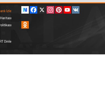
Facebook
X
Instagram
Pinterest
YouTube
VK
anlı İzle
 Haritası
Odnoklassniki
litikası
RT Dinle