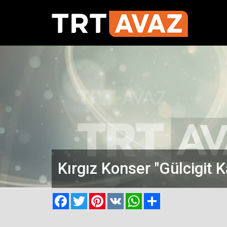
Kırgız Konser "Gülcigit K
Facebook
Twitter
Pinterest
VK
WhatsApp
Paylaş