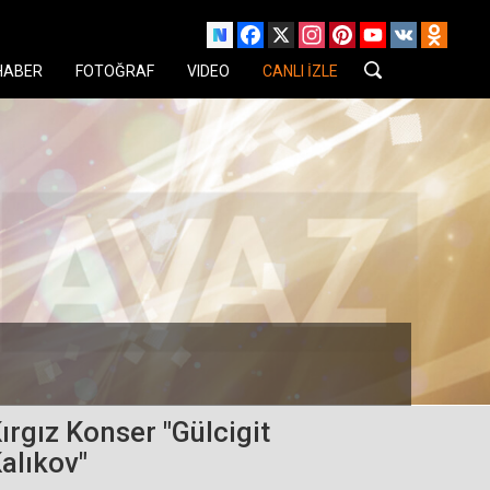
Facebook
X
Instagram
Pinterest
YouTube
VK
Odnok
HABER
FOTOĞRAF
VIDEO
CANLI İZLE
ırgız Konser "Gülcigit
alıkov"