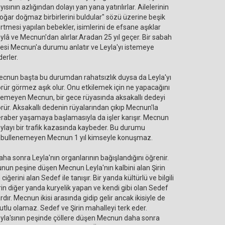
yısının azlığından dolayı yan yana yatırılırlar. Ailelerinin
oğar doğmaz birbirlerini buldular" sözü üzerine beşik
rtmesi yapılan bebekler, isimlerini de efsane aşıklar
ylâ ve Mecnun'dan alırlar.Aradan 25 yıl geçer. Bir sabah
lesi Mecnun'a durumu anlatır ve Leyla'yı istemeye
derler.
cnun başta bu durumdan rahatsızlık duysa da Leyla'yı
rür görmez aşık olur. Onu etkilemek için ne yapacağını
lemeyen Mecnun, bir gece rüyasında aksakallı dedeyi
rür. Aksakallı dedenin rüyalarından çıkıp Mecnun'la
raber yaşamaya başlamasıyla da işler karışır. Mecnun
ylayı bir trafik kazasında kaybeder. Bu durumu
bullenemeyen Mecnun 1 yıl kimseyle konuşmaz.
ha sonra Leyla'nın organlarının bağışlandığını öğrenir.
nun peşine düşen Mecnun Leyla'nın kalbini alan Şirin
 ciğerini alan Sedef ile tanışır. Bir yanda kültürlü ve bilgili
rin diğer yanda kuryelik yapan ve kendi gibi olan Sedef
rdır. Mecnun ikisi arasında gidip gelir ancak ikisiyle de
tlu olamaz. Sedef ve Şirin mahalleyi terk eder.
yla'sının peşinde çöllere düşen Mecnun daha sonra