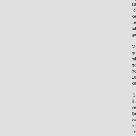
sa
"d
ke
Le
ai
gi
Me
gö
bi
gö
be
Le
ka
Da
Bu
ve
Şi
va
mu
Le