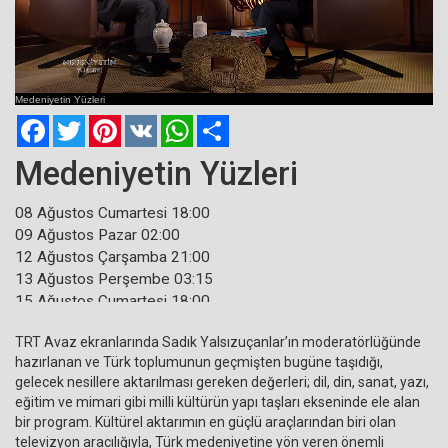
Current
Remaining
Loaded
: 0%
Progress
:
Time
0%
Medeniyetin Yüzleri
Time
Facebook
Twitter
Pinterest
VK
WhatsApp
Paylaş
Medeniyetin Yüzleri
08 Ağustos Cumartesi 18:00
09 Ağustos Pazar 02:00
12 Ağustos Çarşamba 21:00
13 Ağustos Perşembe 03:15
15 Ağustos Cumartesi 18:00
16 Ağustos Pazar 02:00
TRT Avaz ekranlarında Sadık Yalsızuçanlar’ın moderatörlüğünde
hazırlanan ve Türk toplumunun geçmişten bugüne taşıdığı,
gelecek nesillere aktarılması gereken değerleri; dil, din, sanat, yazı,
eğitim ve mimari gibi milli kültürün yapı taşları ekseninde ele alan
bir program. Kültürel aktarımın en güçlü araçlarından biri olan
televizyon aracılığıyla, Türk medeniyetine yön veren önemli