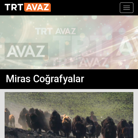
Toggl
navig
Miras Coğrafyalar