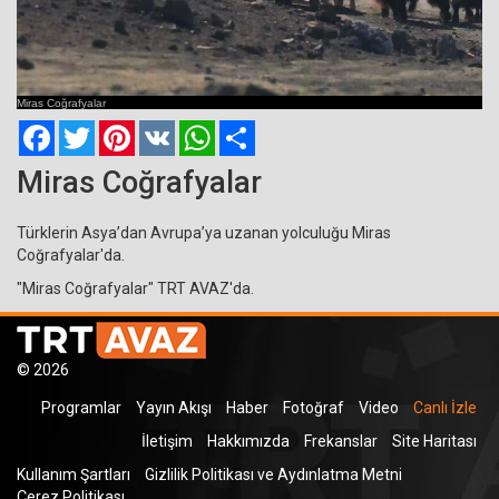
Current
Remaining
Loaded
: 0%
Progress
:
Time
0%
Miras Coğrafyalar
Time
Facebook
Twitter
Pinterest
VK
WhatsApp
Paylaş
Miras Coğrafyalar
Türklerin Asya’dan Avrupa’ya uzanan yolculuğu Miras
Coğrafyalar'da.
"Miras Coğrafyalar" TRT AVAZ'da.
© 2026
Programlar
Yayın Akışı
Haber
Fotoğraf
Video
Canlı İzle
İletişim
Hakkımızda
Frekanslar
Site Haritası
Kullanım Şartları
Gizlilik Politikası ve Aydınlatma Metni
Çerez Politikası