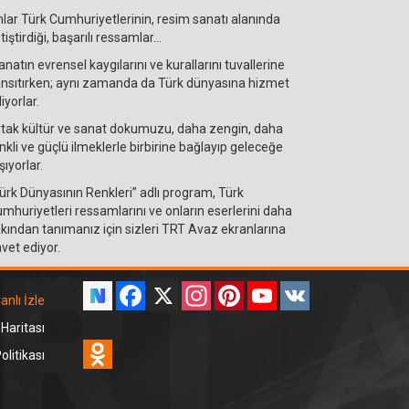
lar Türk Cumhuriyetlerinin, resim sanatı alanında
tiştirdiği, başarılı ressamlar…
natın evrensel kaygılarını ve kurallarını tuvallerine
nsıtırken; aynı zamanda da Türk dünyasına hizmet
iyorlar.
tak kültür ve sanat dokumuzu, daha zengin, daha
nkli ve güçlü ilmeklerle birbirine bağlayıp geleceğe
şıyorlar.
ürk Dünyasının Renkleri” adlı program, Türk
mhuriyetleri ressamlarını ve onların eserlerini daha
kından tanımanız için sizleri TRT Avaz ekranlarına
vet ediyor.
Facebook
X
Instagram
Pinterest
YouTube
VK
anlı İzle
 Haritası
Odnoklassniki
litikası