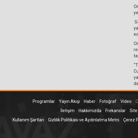
On
ye
Sa
ya
ed
Or
re
ta
“T
Cu
ya
da
Programlar
Yayın Akışı
Haber
Fotoğraf
Video
C
İletişim
Hakkımızda
Frekanslar
Site
Kullanım Şartları
Gizlilik Politikası ve Aydınlatma Metni
Çerez Po