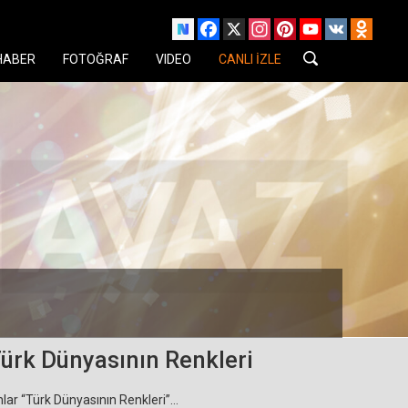
Facebook
X
Instagram
Pinterest
YouTube
VK
Odnok
HABER
FOTOĞRAF
VIDEO
CANLI İZLE
ürk Dünyasının Renkleri
lar “Türk Dünyasının Renkleri”…