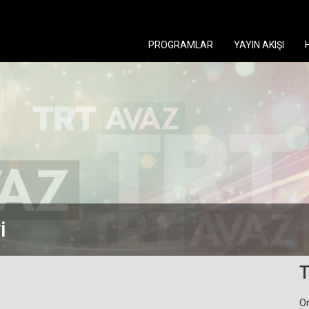
PROGRAMLAR
YAYIN AKIŞI
i
T
On