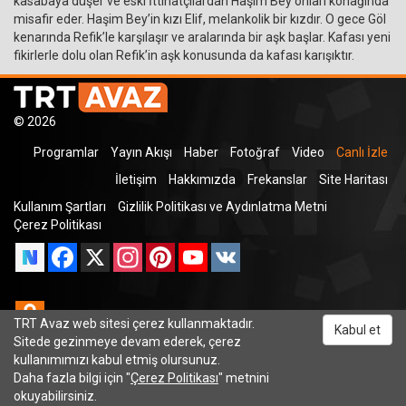
kasabaya düşer ve eski İttihatçılardan Haşim Bey onları konağında
misafir eder. Haşim Bey’in kızı Elif, melankolik bir kızdır. O gece Göl
kenarında Refik’le karşılaşır ve aralarında bir aşk başlar. Kafası yeni
fikirlerle dolu olan Refik’in aşk konusunda da kafası karışıktır.
© 2026
Programlar
Yayın Akışı
Haber
Fotoğraf
Video
Canlı İzle
İletişim
Hakkımızda
Frekanslar
Site Haritası
Kullanım Şartları
Gizlilik Politikası ve Aydınlatma Metni
Çerez Politikası
Facebook
X
Instagram
Pinterest
YouTube
VK
Odnoklassniki
TRT Avaz web sitesi çerez kullanmaktadır.
Kabul et
Sitede gezinmeye devam ederek, çerez
kullanımımızı kabul etmiş olursunuz.
Daha fazla bilgi için "
Çerez Politikası
" metnini
TRT Dinle
okuyabilirsiniz.