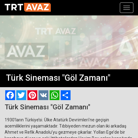
Toggl
navig
Türk Sineması "Göl Zamanı"
Facebook
Twitter
Pinterest
VK
WhatsApp
Paylaş
Türk Sineması "Göl Zamanı"
1930′ların Türkiye’si. Ülke Atatürk Devrimleri’ne geçişin
acemiliklerini yaşamaktadır. Tıbbiyeden mezun olan iki arkadaş
Ahmet ve Refik Anadolu’yu gezmeye çıkarlar. Yolları Ege’de bir