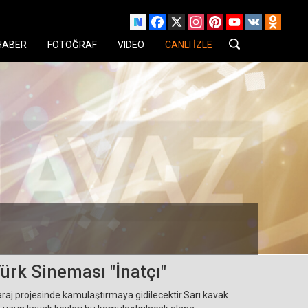
Facebook
X
Instagram
Pinterest
YouTube
VK
Odnok
HABER
FOTOĞRAF
VIDEO
CANLI İZLE
ürk Sineması "İnatçı"
raj projesinde kamulaştırmaya gidilecektir.Sarı kavak