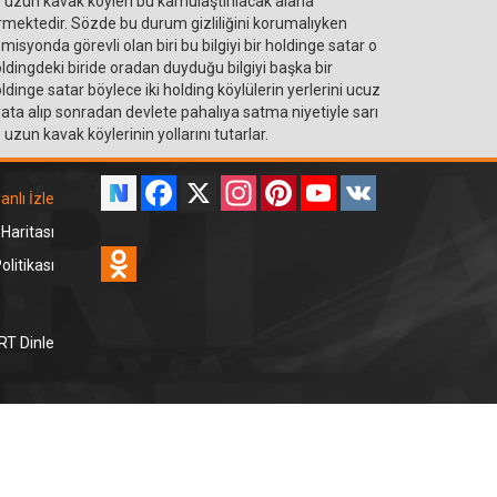
 uzun kavak köyleri bu kamulaştırılacak alana
rmektedir. Sözde bu durum gizliliğini korumalıyken
misyonda görevli olan biri bu bilgiyi bir holdinge satar o
ldingdeki biride oradan duyduğu bilgiyi başka bir
ldinge satar böylece iki holding köylülerin yerlerini ucuz
yata alıp sonradan devlete pahalıya satma niyetiyle sarı
 uzun kavak köylerinin yollarını tutarlar.
Facebook
X
Instagram
Pinterest
YouTube
VK
anlı İzle
 Haritası
Odnoklassniki
litikası
RT Dinle