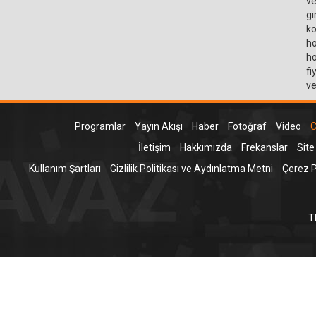
ve
gi
ko
ho
ho
fi
ve
Programlar
Yayın Akışı
Haber
Fotoğraf
Video
C
İletişim
Hakkımızda
Frekanslar
Site
Kullanım Şartları
Gizlilik Politikası ve Aydınlatma Metni
Çerez Po
T