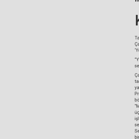
Ta
Ça
‘Y
‘’
se
Ça
ta
ya
Pr
bö
''
üç
iş
se
Se
bi