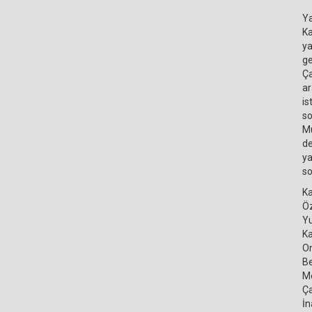
Ya
Ka
ya
ge
Ça
ar
is
so
Mü
de
ya
so
Ka
Öz
Yu
Ka
On
Be
Me
Ça
İn