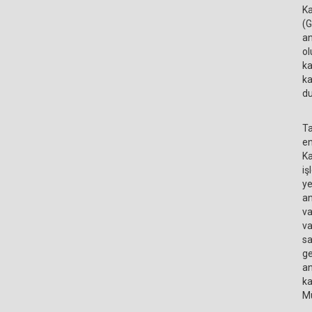
Ka
(G
an
ol
ka
ka
du
Ta
en
Ka
iş
ye
an
va
va
sa
ge
an
ka
Mü