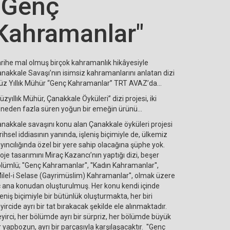
"Genç
Kahramanlar"
rihe mal olmuş birçok kahramanlık hikâyesiyle
nakkale Savaşı’nın isimsiz kahramanlarını anlatan dizi
üz Yıllık Mühür “Genç Kahramanlar” TRT AVAZ’da…
Yüzyıllık Mühür, Çanakkale Öyküleri’’ dizi projesi, iki
neden fazla süren yoğun bir emeğin ürünü...
nakkale savaşını konu alan Çanakkale öyküleri projesi
rihsel iddiasının yanında, işleniş biçimiyle de, ülkemiz
yıncılığında özel bir yere sahip olacağına şüphe yok.
oje tasarımını Miraç Kazancı’nın yaptığı dizi, beşer
lümlü; ''Genç Kahramanlar'', ''Kadın Kahramanlar'',
Milel-i Selase (Gayrimüslim) Kahramanlar'', olmak üzere
 ana konudan oluşturulmuş. Her konu kendi içinde
leniş biçimiyle bir bütünlük oluşturmakta, her biri
yircide ayrı bir tat bırakacak şekilde ele alınmaktadır.
yirci, her bölümde ayrı bir sürpriz, her bölümde büyük
r yapbozun, ayrı bir parçasıyla karşılaşacaktır. ''Genç