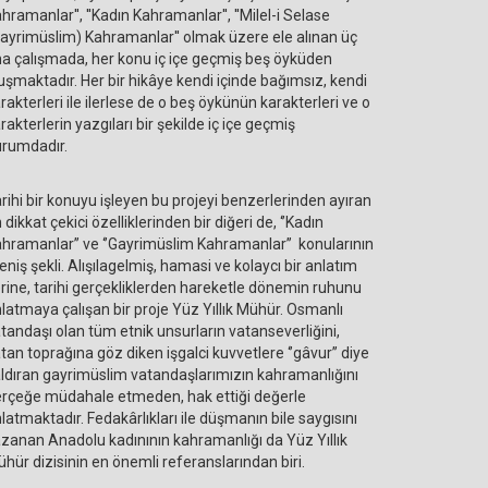
hramanlar'', ''Kadın Kahramanlar'', ''Milel-i Selase
ayrimüslim) Kahramanlar'' olmak üzere ele alınan üç
a çalışmada, her konu iç içe geçmiş beş öyküden
uşmaktadır. Her bir hikâye kendi içinde bağımsız, kendi
rakterleri ile ilerlese de o beş öykünün karakterleri ve o
rakterlerin yazgıları bir şekilde iç içe geçmiş
rumdadır.
rihi bir konuyu işleyen bu projeyi benzerlerinden ayıran
 dikkat çekici özelliklerinden bir diğeri de, ‘’Kadın
hramanlar’’ ve ‘’Gayrimüslim Kahramanlar’’ konularının
leniş şekli. Alışılagelmiş, hamasi ve kolaycı bir anlatım
rine, tarihi gerçekliklerden hareketle dönemin ruhunu
latmaya çalışan bir proje Yüz Yıllık Mühür. Osmanlı
tandaşı olan tüm etnik unsurların vatanseverliğini,
tan toprağına göz diken işgalci kuvvetlere ‘’gâvur’’ diye
ldıran gayrimüslim vatandaşlarımızın kahramanlığını
rçeğe müdahale etmeden, hak ettiği değerle
latmaktadır. Fedakârlıkları ile düşmanın bile saygısını
zanan Anadolu kadınının kahramanlığı da Yüz Yıllık
hür dizisinin en önemli referanslarından biri.