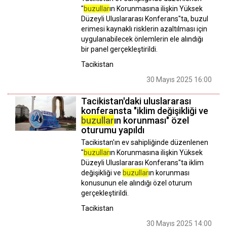
"
buzullar
ın Korunmasına ilişkin Yüksek
Düzeyli Uluslararası Konferans"ta, buzul
erimesi kaynaklı risklerin azaltılması için
uygulanabilecek önlemlerin ele alındığı
bir panel gerçekleştirildi.
Tacikistan
30 Mayıs 2025 16:00
Tacikistan'daki uluslararası
konferansta "iklim değişikliği ve
buzullar
ın korunması" özel
oturumu yapıldı
Tacikistan'ın ev sahipliğinde düzenlenen
"
buzullar
ın Korunmasına ilişkin Yüksek
Düzeyli Uluslararası Konferans"ta iklim
değişikliği ve
buzullar
ın korunması
konusunun ele alındığı özel oturum
gerçekleştirildi.
Tacikistan
30 Mayıs 2025 14:00