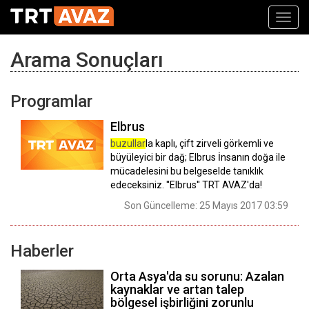
Toggl
navig
Arama Sonuçları
Programlar
Elbrus
buzullar
la kaplı, çift zirveli görkemli ve
büyüleyici bir dağ; Elbrus İnsanın doğa ile
mücadelesini bu belgeselde tanıklık
edeceksiniz. ''Elbrus'' TRT AVAZ'da!
Son Güncelleme: 25 Mayıs 2017 03:59
Haberler
Orta Asya'da su sorunu: Azalan
kaynaklar ve artan talep
bölgesel işbirliğini zorunlu