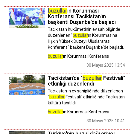
buzullar
ın Korunması
Konferansı Tacikistan'ın
başkenti Duşanbe'de başladı
Tacikistan hükümetinin ev sahipliğinde
düzenlenen "
buzullar
ın Korunmasına
ilişkin Yüksek Düzeyli Uluslararası
Konferans" başkent Duşanbe'de başladı.
buzullar
ın Korunması Konferansı
30 Mayıs 2025 13:54
Tacikistan'da "
buzullar
Festivali"
etkinliği düzenlendi
Tacikistan'ın ev sahipliğinde düzenlenen
"
buzullar
Festivali" etkinliğinde Tacikistan
kültürü tanıtıldı.
buzullar
ın Korunması Konferansı
30 Mayıs 2025 10:41
Türkiye'nin buzul dağı eriyor