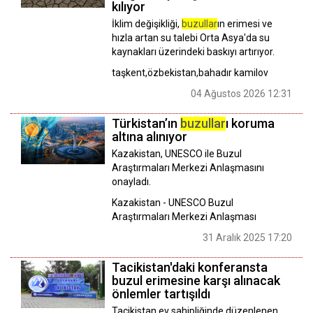
kılıyor
İklim değişikliği,
buzullar
ın erimesi ve
hızla artan su talebi Orta Asya'da su
kaynakları üzerindeki baskıyı artırıyor.
taşkent,özbekistan,bahadır kamilov
04 Ağustos 2026 12:31
Türkistan’ın
buzullar
ı koruma
altına alınıyor
Kazakistan, UNESCO ile Buzul
Araştırmaları Merkezi Anlaşmasını
onayladı.
Kazakistan - UNESCO Buzul
Araştırmaları Merkezi Anlaşması
31 Aralık 2025 17:20
Tacikistan'daki konferansta
buzul erimesine karşı alınacak
önlemler tartışıldı
Tacikistan ev sahipliğinde düzenlenen