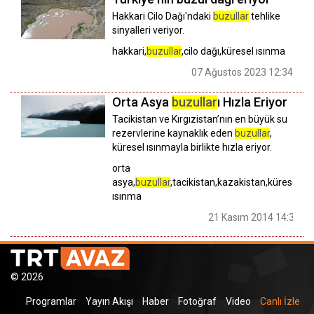
Hakkari Cilo Dağı'ndaki
buzullar
tehlike
sinyalleri veriyor.
hakkari,
buzullar
,cilo dağı,küresel ısınma
07 Ağustos 2023 12:34
Orta Asya
buzullar
ı Hızla Eriyor
Tacikistan ve Kırgızistan’nın en büyük su
rezervlerine kaynaklık eden
buzullar
,
küresel ısınmayla birlikte hızla eriyor.
orta
asya,
buzullar
,tacikistan,kazakistan,küresel
ısınma
21 Kasım 2014 14:33
© 2026
Programlar
Yayın Akışı
Haber
Fotoğraf
Video
Canlı İzle