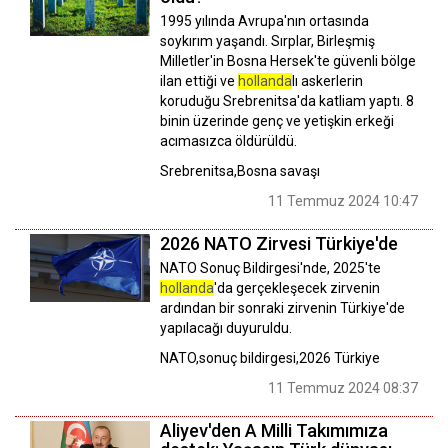
1995 yılında Avrupa'nın ortasında
soykırım yaşandı. Sırplar, Birleşmiş
Milletler'in Bosna Hersek'te güvenli bölge
ilan ettiği ve
hollanda
lı askerlerin
koruduğu Srebrenitsa'da katliam yaptı. 8
binin üzerinde genç ve yetişkin erkeği
acımasızca öldürüldü.
Srebrenitsa,Bosna savaşı
11 Temmuz 2024 10:47
2026 NATO Zirvesi Türkiye'de
NATO Sonuç Bildirgesi'nde, 2025'te
hollanda
'da gerçekleşecek zirvenin
ardından bir sonraki zirvenin Türkiye'de
yapılacağı duyuruldu.
NATO,sonuç bildirgesi,2026 Türkiye
11 Temmuz 2024 08:37
Aliyev'den A Milli Takımımıza