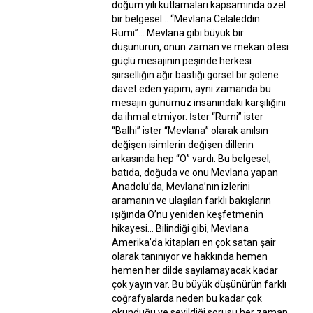
doğum yılı kutlamaları kapsamında özel
bir belgesel… “Mevlana Celaleddin
Rumi”… Mevlana gibi büyük bir
düşünürün, onun zaman ve mekan ötesi
güçlü mesajının peşinde herkesi
şiirselliğin ağır bastığı görsel bir şölene
davet eden yapım; aynı zamanda bu
mesajın günümüz insanındaki karşılığını
da ihmal etmiyor. İster “Rumi” ister
“Balhi” ister “Mevlana” olarak anılsın
değişen isimlerin değişen dillerin
arkasında hep “O” vardı. Bu belgesel;
batıda, doğuda ve onu Mevlana yapan
Anadolu’da, Mevlana’nın izlerini
aramanın ve ulaşılan farklı bakışların
ışığında O’nu yeniden keşfetmenin
hikayesi... Bilindiği gibi, Mevlana
Amerika’da kitapları en çok satan şair
olarak tanınıyor ve hakkında hemen
hemen her dilde sayılamayacak kadar
çok yayın var. Bu büyük düşünürün farklı
coğrafyalarda neden bu kadar çok
okunduğu ve sevildiği sorusu her zaman