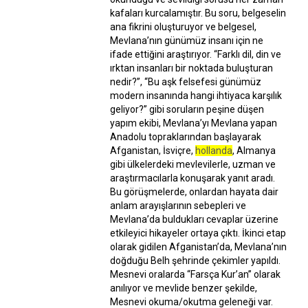
kafaları kurcalamıştır. Bu soru, belgeselin
ana fikrini oluşturuyor ve belgesel,
Mevlana’nın günümüz insanı için ne
ifade ettiğini araştırıyor. “Farklı dil, din ve
ırktan insanları bir noktada buluşturan
nedir?”, “Bu aşk felsefesi günümüz
modern insanında hangi ihtiyaca karşılık
geliyor?” gibi soruların peşine düşen
yapım ekibi, Mevlana’yı Mevlana yapan
Anadolu topraklarından başlayarak
Afganistan, İsviçre,
hollanda
, Almanya
gibi ülkelerdeki mevlevilerle, uzman ve
araştırmacılarla konuşarak yanıt aradı.
Bu görüşmelerde, onlardan hayata dair
anlam arayışlarının sebepleri ve
Mevlana’da buldukları cevaplar üzerine
etkileyici hikayeler ortaya çıktı. İkinci etap
olarak gidilen Afganistan’da, Mevlana’nın
doğduğu Belh şehrinde çekimler yapıldı.
Mesnevi oralarda “Farsça Kur’an” olarak
anılıyor ve mevlide benzer şekilde,
Mesnevi okuma/okutma geleneği var.