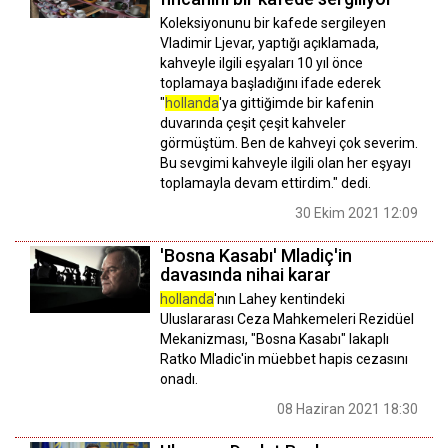
Koleksiyonunu bir kafede sergileyen
Vladimir Ljevar, yaptığı açıklamada,
kahveyle ilgili eşyaları 10 yıl önce
toplamaya başladığını ifade ederek
"
hollanda
'ya gittiğimde bir kafenin
duvarında çeşit çeşit kahveler
görmüştüm. Ben de kahveyi çok severim.
Bu sevgimi kahveyle ilgili olan her eşyayı
toplamayla devam ettirdim." dedi.
30 Ekim 2021 12:09
'Bosna Kasabı' Mladiç'in
davasında nihai karar
hollanda
'nın Lahey kentindeki
Uluslararası Ceza Mahkemeleri Rezidüel
Mekanizması, "Bosna Kasabı" lakaplı
Ratko Mladic'in müebbet hapis cezasını
onadı.
08 Haziran 2021 18:30