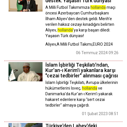
destek: Yaşasın Türk dünyası
A Milli Futbol Takımımıza
hollanda
maçı
öncesi Azerbaycan Cumhurbaşkanı
İlham Aliyev’den destek geldi. Merih’e
verilen haksız cezayı kınadığını belirten
Aliyev,
hollanda
’ya karşı başarı diledi:
Yaşasın Türk dünyası!
Aliyev,A Milli Futbol Takımı,EURO 2024
06 Temmuz 2024 09:26
İslam İşbirliği Teşkilatı'ndan,
Kur'an-ı Kerim'i yakanlara karşı
"cezai tedbirler" alınması çağrısı
İslam İşbirliği Teşkilatı, Avrupa ülkelerinin
hükümetlerini İsveç,
hollanda
ve
Danimarka'da Kur'an-ı Kerim'i yakarak
hakaret edenlere karşı "sert cezai
tedbirler" almaya çağırdı.
01 Şubat 2023 08:51
Türkiye'den Lahey'deki