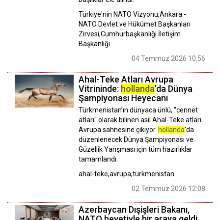
Türkiye'nin NATO Vizyonu,Ankara -
NATO Devlet ve Hükümet Başkanları
Zirvesi,Cumhurbaşkanlığı İletişim
Başkanlığı
04 Temmuz 2026 10:56
Ahal-Teke Atları Avrupa
Vitrininde:
hollanda
’da Dünya
Şampiyonası Heyecanı
Türkmenistan’ın dünyaca ünlü, "cennet
atları" olarak bilinen asil Ahal-Teke atları
Avrupa sahnesine çıkıyor.
hollanda
'da
düzenlenecek Dünya Şampiyonası ve
Güzellik Yarışması için tüm hazırlıklar
tamamlandı.
ahal-teke,avrupa,türkmenistan
02 Temmuz 2026 12:08
Azerbaycan Dışişleri Bakanı,
NATO heyetiyle bir araya geldi