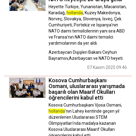
Heyette Türkiye, Yunanistan, Macaristan,
Karadağ,
hollanda
, Kuzey Makedonya,
Norveç, Slovakya, Slovenya, İsveç, Çek
Cumhuriyeti, Portekiz ve İspanya'nın
NATO daimi temsilcilerinin yanı sıra ABD
ve Fransa'nın NATO daimi temsilci
yardımcılarının da yer aldı.
Azerbaycan Dışişleri Bakanı Ceyhun
Bayramov,Azerbaycan ve NATO heyeti
07 Kasım 2025 09:46
Kosova Cumhurbaşkanı
Osmani, uluslararası yarışmada
başarılı olan Maarif Okulları
öğrencilerini kabul etti
Kosova Cumhurbaşkanı Vjosa Osmani,
hollanda
'nın Lahey kentinde geçen yıl
düzenlenen Uluslararası STEM
Olimpiyatları'nda madalya kazanan
Kosova Uluslararası Maarif Okulları
öğrencilerini kabul etti.