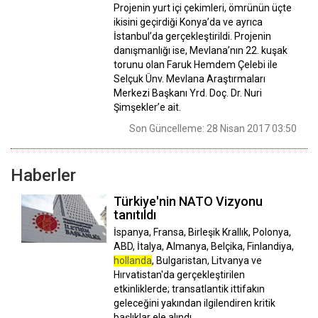
Projenin yurt içi çekimleri, ömrünün üçte
ikisini geçirdiği Konya’da ve ayrıca
İstanbul’da gerçekleştirildi. Projenin
danışmanlığı ise, Mevlana’nın 22. kuşak
torunu olan Faruk Hemdem Çelebi ile
Selçuk Ünv. Mevlana Araştırmaları
Merkezi Başkanı Yrd. Doç. Dr. Nuri
Şimşekler’e ait.
Son Güncelleme: 28 Nisan 2017 03:50
Haberler
Türkiye'nin NATO Vizyonu
tanıtıldı
İspanya, Fransa, Birleşik Krallık, Polonya,
ABD, İtalya, Almanya, Belçika, Finlandiya,
hollanda
, Bulgaristan, Litvanya ve
Hırvatistan'da gerçekleştirilen
etkinliklerde; transatlantik ittifakın
geleceğini yakından ilgilendiren kritik
başlıklar ele alındı.