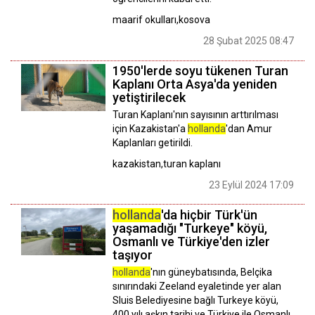
maarif okulları,kosova
28 Şubat 2025 08:47
1950'lerde soyu tükenen Turan
Kaplanı Orta Asya'da yeniden
yetiştirilecek
Turan Kaplanı'nın sayısının arttırılması
için Kazakistan'a
hollanda
'dan Amur
Kaplanları getirildi.
kazakistan,turan kaplanı
23 Eylül 2024 17:09
hollanda
'da hiçbir Türk'ün
yaşamadığı "Turkeye" köyü,
Osmanlı ve Türkiye'den izler
taşıyor
hollanda
'nın güneybatısında, Belçika
sınırındaki Zeeland eyaletinde yer alan
Sluis Belediyesine bağlı Turkeye köyü,
400 yılı aşkın tarihi ve Türkiye ile Osmanlı