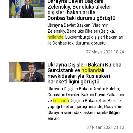
Ukrayna Devlet Başkanı
Zelenskiy, Benelüks ülkeleri
dışişleri bakanları ile
Donbas'taki durumu görüştü
Ukrayna Devlet Başkanı Vladimir
Zelenskiy, Benelüks ülkeleri (Belçika,
hollanda
, Lüksemburg) dışişleri bakanları
ile Donbas'taki durumu görüştü.
07 Mayıs 2021 18:24
Ukrayna Dışişleri Bakanı Kuleba,
Gürcistanlı ve
hollanda
lı
mevkidaşlarıyla Rus askeri
hareketliliğini görüştü
Ukrayna Dışişleri Bakanı Dmitro Kuleba,
Gürcistan Dışişleri Bakanı David Zalkaliani
ve
hollanda
Dışişleri Bakanı Stef Blok ile
yaptığı telefon görüşmesinde, Rusya'nın
Ukrayna sınırındaki askeri hareketliliğini
ele aldı.
07 Nisan 2021 21:10