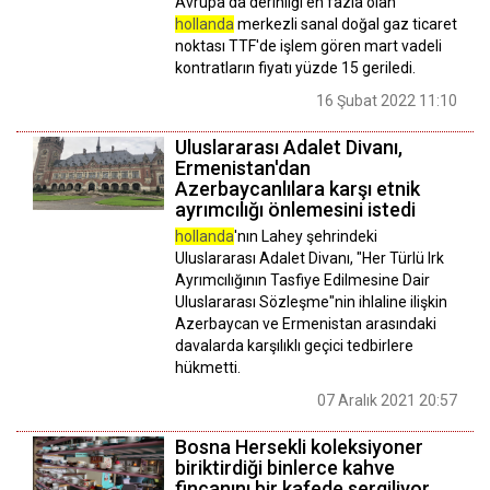
Avrupa'da derinliği en fazla olan
hollanda
merkezli sanal doğal gaz ticaret
noktası TTF'de işlem gören mart vadeli
kontratların fiyatı yüzde 15 geriledi.
16 Şubat 2022 11:10
Uluslararası Adalet Divanı,
Ermenistan'dan
Azerbaycanlılara karşı etnik
ayrımcılığı önlemesini istedi
hollanda
'nın Lahey şehrindeki
Uluslararası Adalet Divanı, "Her Türlü Irk
Ayrımcılığının Tasfiye Edilmesine Dair
Uluslararası Sözleşme"nin ihlaline ilişkin
Azerbaycan ve Ermenistan arasındaki
davalarda karşılıklı geçici tedbirlere
hükmetti.
07 Aralık 2021 20:57
Bosna Hersekli koleksiyoner
biriktirdiği binlerce kahve
fincanını bir kafede sergiliyor