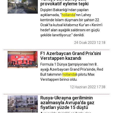
provokatif eyleme tepki
Dışişleri Bakanlığı'ndan yapılan
açıklamada, "
hollanda
’nın Lahey
kentinde İslam düşmanı bir şahsın 22
Ocak’ta kutsal kitabımız Kur’an-ı Kerim’i
hedef alan aşağılık saldırısını en güçlü
şekilde lanetliyoruz." denildi.
24 Ocak 2023 12:18
F1 Azerbaycan Grand Prix'sini
Verstappen kazandı
Formula 1 Dünya Şampiyonası'nın 8.
ayağı Azerbaycan Grand Prix'sinde, Red
Bull takımının
hollanda
lı pilotu Max
Verstappen birinci oldu.
12 Haziran 2022 17:38
Rusya-Ukrayna geriliminin
azalmasıyla Avrupa'da gaz
fiyatları yüzde 15 düştü