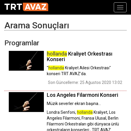
Toggl
navig
Arama Sonuçları
Programlar
hollanda
Kraliyet Orkestrası
Konseri
"
hollanda
Kraliyet Ailesi Orkestrası"
konseri TRT AVAZ'da.
Son Güncelleme: 25 Ağustos 2020 13:02
Los Angeles Filarmoni Konseri
Müzik severler ekran başına…
Londra Senfoni,
hollanda
Kraliyet, Los
Angeles Filarmoni, Fransa Ulusal, Berlin
Filarmoni Orkestraları gibi dünyaca ünlü
orkestraların konserleri , TRT AVAZ