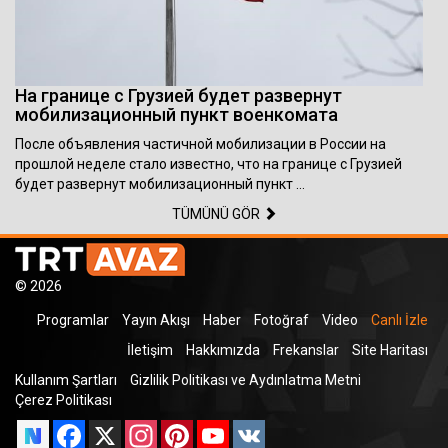
На границе с Грузией будет развернут
мобилизационный пункт военкомата
После объявления частичной мобилизации в России на
прошлой неделе стало известно, что на границе с Грузией
будет развернут мобилизационный пункт …
TÜMÜNÜ GÖR
© 2026
Programlar
Yayın Akışı
Haber
Fotoğraf
Video
Canlı İzle
İletişim
Hakkımızda
Frekanslar
Site Haritası
Kullanım Şartları
Gizlilik Politikası ve Aydınlatma Metni
Çerez Politikası
Facebook
X
Instagram
Pinterest
YouTube
VK