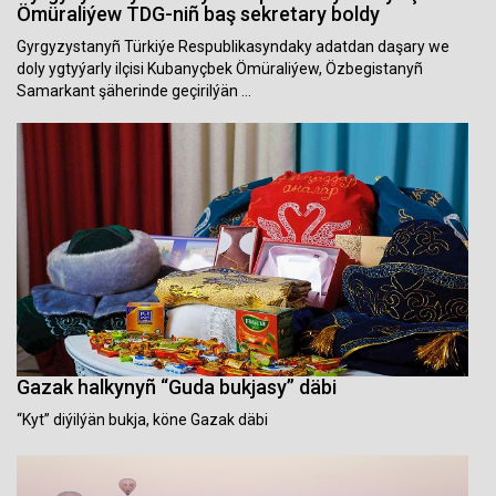
Ömüraliýew TDG-niñ baş sekretary boldy
Gyrgyzystanyñ Türkiýe Respublikasyndaky adatdan daşary we
doly ygtyýarly ilçisi Kubanyçbek Ömüraliýew, Özbegistanyñ
Samarkant şäherinde geçirilýän …
Gazak halkynyñ “Guda bukjasy” däbi
“Kyt” diýilýän bukja, köne Gazak däbi