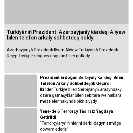
Türkiyäniň Prezidenti Azerbaýjanly kärdeşi Aliýew
bilen telefon arkaly söhbetdeş boldy
Azerbaýjanyň Prezidenti Ilham Aliýew Türkiyäniň Prezidenti
Rejep Taýýip Erdogany dogulan bilen gutlady
Prezident Erdogan Serbiýaly Kärdeşi Bilen
Telefon Arkaly Söhbetdeşlik Geçirdi
Iki lider Türkiýe bilen Serbiýanyň arasyndaky
özara gatnaşyklar bilen sebitara we halkara
meseleler hakynda pikir alyşdy.
Ýene-de 6 Terrorçy Täsirsiz Ýagdaýa
Getirildi
"Terrorçylaryň hinlerini derbi-dagyn etmäge
dowam ederis”