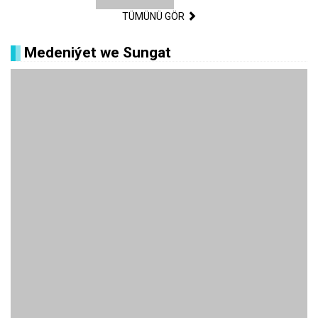
TÜMÜNÜ GÖR
Medeniýet we Sungat