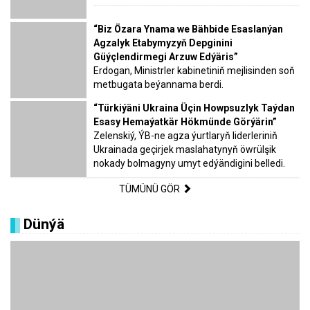
“Biz Özara Ynama we Bähbide Esaslanýan
Agzalyk Etabymyzyň Depginini
Güýçlendirmegi Arzuw Edýäris”
Erdogan, Ministrler kabinetiniň mejlisinden soň
metbugata beýannama berdi.
“Türkiýäni Ukraina Üçin Howpsuzlyk Taýdan
Esasy Hemaýatkär Hökmünde Görýärin”
Zelenskiý, ÝB-ne agza ýurtlaryň liderleriniň
Ukrainada geçirjek maslahatynyň öwrülşik
nokady bolmagyny umyt edýändigini belledi.
TÜMÜNÜ GÖR
Dünýä