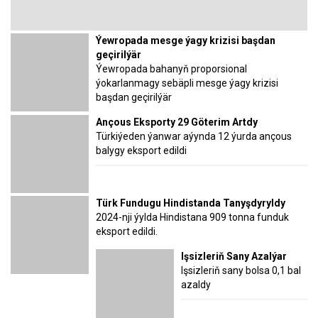
Ýewropada mesge ýagy krizisi başdan
geçirilýär
Ýewropada bahanyň proporsional
ýokarlanmagy sebäpli mesge ýagy krizisi
başdan geçirilýär
Ançous Eksporty 29 Göterim Artdy
Türkiýeden ýanwar aýynda 12 ýurda ançous
balygy eksport edildi
Türk Fundugu Hindistanda Tanyşdyryldy
2024-nji ýylda Hindistana 909 tonna funduk
eksport edildi.
Işsizleriň Sany Azalýar
Işsizleriň sany bolsa 0,1 bal
azaldy