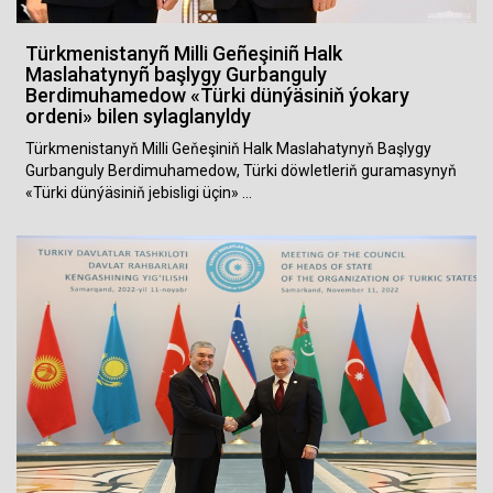
Türkmenistanyñ Milli Geñeşiniñ Halk
Maslahatynyñ başlygy Gurbanguly
Berdimuhamedow «Türki dünýäsiniň ýokary
ordeni» bilen sylaglanyldy
Türkmenistanyň Milli Geňeşiniň Halk Maslahatynyň Başlygy
Gurbanguly Berdimuhamedow, Türki döwletleriň guramasynyň
«Türki dünýäsiniň jebisligi üçin» …