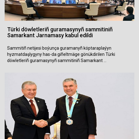
Türki döwletleriñ guramasynyñ sammitiniñ
Samarkant Jarnamasy kabul edildi
Sammitiñ netijesi boýunça guramanyñ köptaraplaýyn
hyzmatdaşlygyny has-da giñeltmäge gönükdirilen Türki
döwletleriñ guramasynyñ sammitiniñ Samarkant …