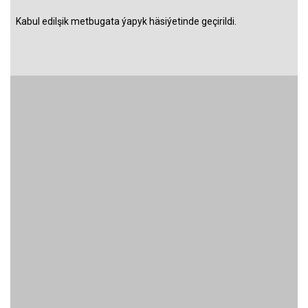
Kabul edilşik metbugata ýapyk häsiýetinde geçirildi.