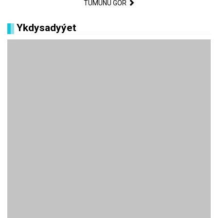
TÜMÜNÜ GÖR
Ykdysadyýet