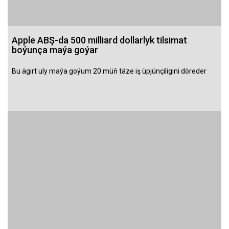
Apple ABŞ-da 500 milliard dollarlyk tilsimat
boýunça maýa goýar
Bu ägirt uly maýa goýum 20 müň täze iş üpjünçiligini döreder