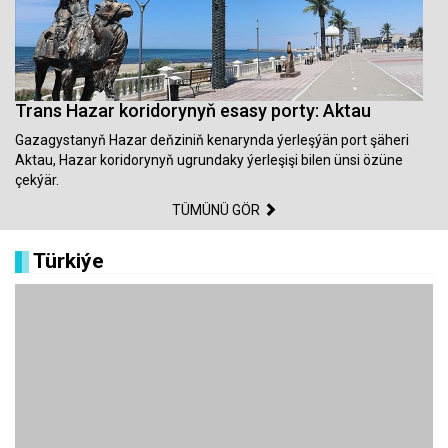
Trans Hazar koridorynyň esasy porty: Aktau
Gazagystanyň Hazar deňziniň kenarynda ýerleşýän port şäheri
Aktau, Hazar koridorynyň ugrundaky ýerleşişi bilen ünsi özüne
çekýär.
TÜMÜNÜ GÖR
Türkiýe