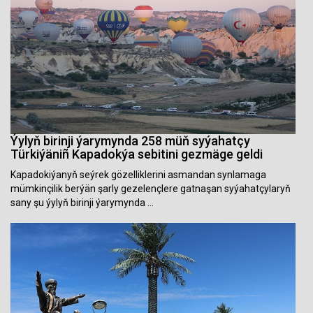
Ýylyň birinji ýarymynda 258 müň syýahatçy
Türkiýäniñ Kapadokýa sebitini gezmäge geldi
Kapadokiýanyň seýrek gözelliklerini asmandan synlamaga
mümkinçilik berýän şarly gezelençlere gatnaşan syýahatçylaryň
sany şu ýylyň birinji ýarymynda …