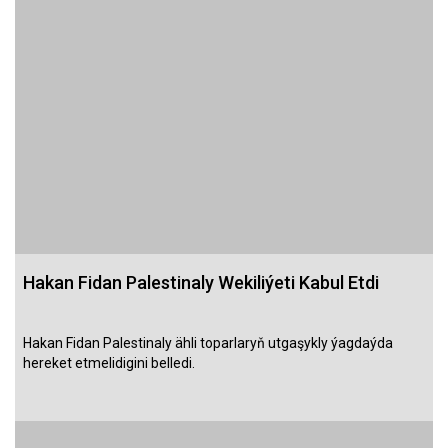
Hakan Fidan Palestinaly Wekiliýeti Kabul Etdi
Hakan Fidan Palestinaly ähli toparlaryň utgaşykly ýagdaýda
hereket etmelidigini belledi.