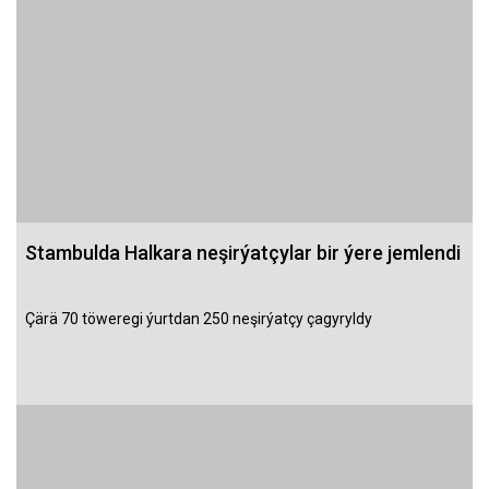
Stambulda Halkara neşirýatçylar bir ýere jemlendi
Çärä 70 töweregi ýurtdan 250 neşirýatçy çagyryldy