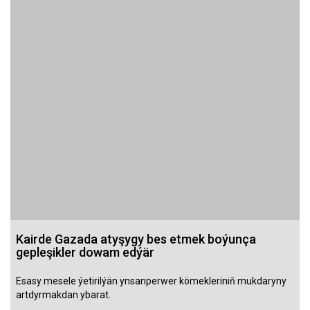
Kairde Gazada atyşygy bes etmek boýunça
gepleşikler dowam edýär
Esasy mesele ýetirilýän ynsanperwer kömekleriniň mukdaryny
artdyrmakdan ybarat.