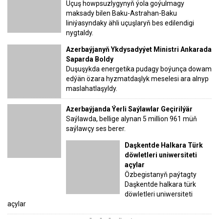
Uçuş howpsuzlygynyň ýola goýulmagy
maksady bilen Baku-Astrahan-Baku
liniýasyndaky ähli uçuşlaryň bes edilendigi
nygtaldy.
Azerbaýjanyň Ykdysadyýet Ministri Ankarada
Saparda Boldy
Duşuşykda energetika pudagy boýunça dowam
edýän özara hyzmatdaşlyk meselesi ara alnyp
maslahatlaşyldy.
Azerbaýjanda Ýerli Saýlawlar Geçirilýär
Saýlawda, bellige alynan 5 million 961 müň
saýlawçy ses berer.
Daşkentde Halkara Türk
döwletleri uniwersiteti
açylar
Özbegistanyň paýtagty
Daşkentde halkara türk
döwletleri uniwersiteti
açylar