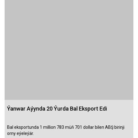
Ýanwar Aýynda 20 Ýurda Bal Eksport Edi
Bal eksportunda 1 million 783 müň 701 dollar bilen ABŞ birinji
orny eýeleýär.