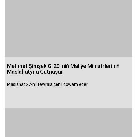
Mehmet Şimşek G-20-niň Maliýe Ministrleriniň
Maslahatyna Gatnaşar
Maslahat 27-nji fewrala çenli dowam eder.