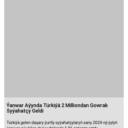
Ýanwar Aýynda Türkiýä 2 Milliondan Gowrak
Syýahatçy Geldi
Türkiýä gelen daşary ýurtly syýahatçylaryň sany 2024-nji ýylyň