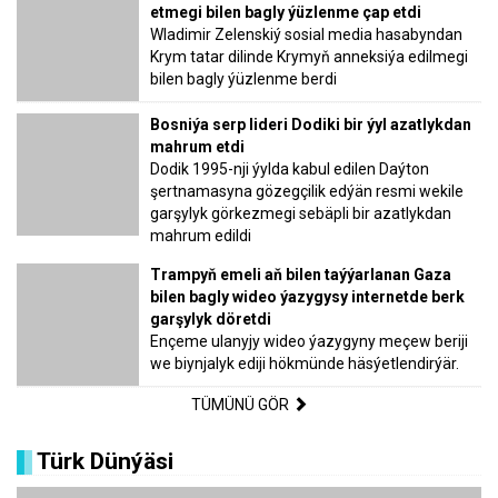
etmegi bilen bagly ýüzlenme çap etdi
Wladimir Zelenskiý sosial media hasabyndan
Krym tatar dilinde Krymyň anneksiýa edilmegi
bilen bagly ýüzlenme berdi
Bosniýa serp lideri Dodiki bir ýyl azatlykdan
mahrum etdi
Dodik 1995-nji ýylda kabul edilen Daýton
şertnamasyna gözegçilik edýän resmi wekile
garşylyk görkezmegi sebäpli bir azatlykdan
mahrum edildi
Trampyň emeli aň bilen taýýarlanan Gaza
bilen bagly wideo ýazygysy internetde berk
garşylyk döretdi
Ençeme ulanyjy wideo ýazygyny meçew beriji
we biynjalyk ediji hökmünde häsýetlendirýär.
TÜMÜNÜ GÖR
Türk Dünýäsi