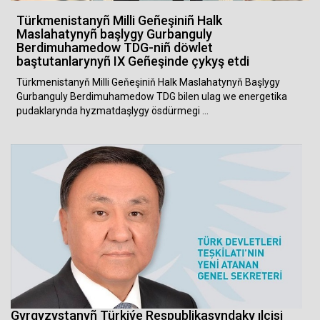
Türkmenistanyñ Milli Geñeşiniñ Halk
Maslahatynyñ başlygy Gurbanguly
Berdimuhamedow TDG-niñ döwlet
baştutanlarynyñ IX Geñeşinde çykyş etdi
Türkmenistanyň Milli Geňeşiniň Halk Maslahatynyň Başlygy
Gurbanguly Berdimuhamedow TDG bilen ulag we energetika
pudaklarynda hyzmatdaşlygy ösdürmegi …
Gyrgyzystanyñ Türkiýe Respublikasyndaky ılçisi