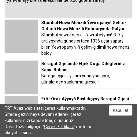
ýanwar aýy bilen deňeşdirilende 6,06 göterim artdy.
Stambul Howa Menzili Ýewropanyň Gelim-
Gidimli Howa Menzili Bolmagynda Galýar
Stambul howa menzili fewral aýynyň 3-9-y
aralygynda günde ortaça 1336 uçar sapary
bilen Ýewropanyň iň gelim-gidimli howa menzili
boldy
Beragat Gijesinde Etjek Doga Dilegleriňiz
Kabul Bolsun
Beragat gijesi, yslam ynanjyna görä,
günälerden saplanma gijesidir.
Ertir Oraz Aýynyň Buşlukçysy Beragat Gijesi
Beragat gijesi, yslam ynanjyna görä,
TRT Avaz web sitesi çerez kullanmaktadır.
Kabul et
günälärden saplanma gijesidir.
Sitede gezinmeye devam ederek, çerez
kullanımımızı kabul etmiş olursunuz.
Türk Taekwondoçylary 33
Daha fazla bilgi için "
Çerez Politikası
" metnini
Medal Aldy
okuyabilirsiniz.
Antalýa sport zalynda 60