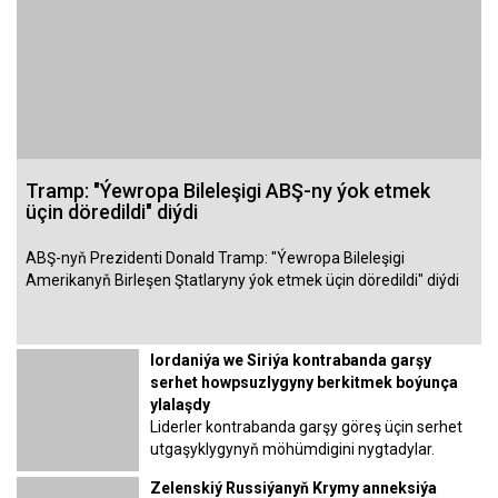
Tramp: "Ýewropa Bileleşigi ABŞ-ny ýok etmek
üçin döredildi" diýdi
ABŞ-nyň Prezidenti Donald Tramp: "Ýewropa Bileleşigi
Amerikanyň Birleşen Ştatlaryny ýok etmek üçin döredildi" diýdi
Iordaniýa we Siriýa kontrabanda garşy
serhet howpsuzlygyny berkitmek boýunça
ylalaşdy
Liderler kontrabanda garşy göreş üçin serhet
utgaşyklygynyň möhümdigini nygtadylar.
Zelenskiý Russiýanyň Krymy anneksiýa