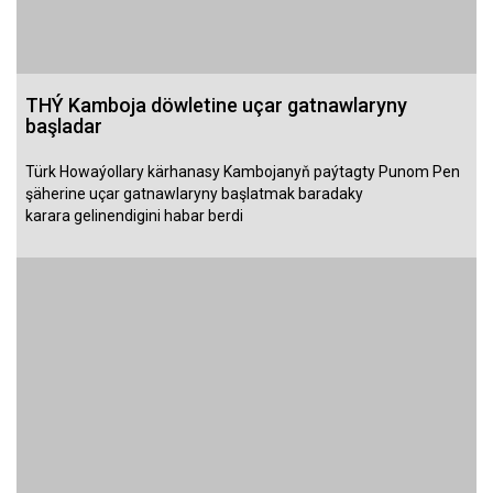
THÝ Kamboja döwletine uçar gatnawlaryny
başladar
Türk Howaýollary kärhanasy Kambojanyň paýtagty Punom Pen
şäherine uçar gatnawlaryny başlatmak baradaky
karara gelinendigini habar berdi