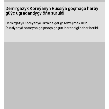
Demirgazyk Koreýanyň Russiýa goşmaça harby
güýç ugradandygy öňe sürüldi
Demirgazyk Koreýanyň Ukraina garşy söweşmek üçin
Russiýanyň hataryna goşmaça goşun iberendigi habar berildi