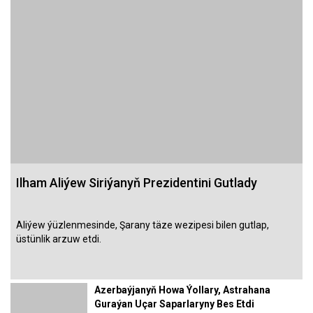
Ilham Aliýew Siriýanyň Prezidentini Gutlady
Aliýew ýüzlenmesinde, Şarany täze wezipesi bilen gutlap,
üstünlik arzuw etdi.
Azerbaýjanyň Howa Ýollary, Astrahana
Guraýan Uçar Saparlaryny Bes Etdi