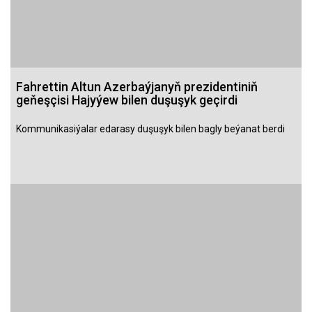
Fahrettin Altun Azerbaýjanyň prezidentiniň
geňeşçisi Hajyýew bilen duşuşyk geçirdi
Kommunikasiýalar edarasy duşuşyk bilen bagly beýanat berdi