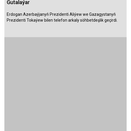
Gutalaýar
Erdogan Azerbaýjanyň Prezidenti Aliýew we Gazagystanyň
Prezidenti Tokaýew bilen telefon arkaly söhbetdeşlik geçirdi.