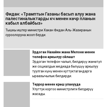
Фидан: «Трамптын Газаны басып алуу жана
палестиналыктарды күч менен көчүрүү планын
кабыл албайбыз»
Тышкы иштер министри Хакан Фидан Аль-Жазиранын
суроолоруна жооп берди.
Эрдоган Нахайян жана Мелони менен
телефон аркылуу сүйлөштү
Эрдоган телефон чалып, билдирүү жөнөтүп
же социалдык медиада бөлүшүү аркылуу
туулган күнү менен куттуктагандарга
ыраазычылык билдирди.
Террор менен күрөш уланууда
Улуттук коргоо министрлиги билдирүү
жасады.