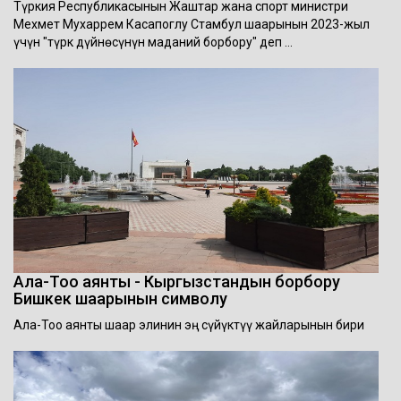
Түркия Республикасынын Жаштар жана спорт министри
Мехмет Мухаррем Касапоглу Стамбул шаарынын 2023-жыл
үчүн "түрк дүйнөсүнүн маданий борбору" деп …
Ала-Тоо аянты - Кыргызстандын борбору
Бишкек шаарынын символу
Ала-Тоо аянты шаар элинин эң сүйүктүү жайларынын бири