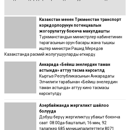
Казакстан менен Түркмөнстан транспорт
коридорлорунун потенциалын
жогорулатуу боюнча макулдашты
Түркмөнстандын министрлер кабинетинин
төрагасынын орун басары жана тышкы
иштер министри Рашид Мередов
Казакстанда расмий жолугушууларды өткөрдү.
Анкарада «Бейиш энелердин таман
астында» аттуу тасма көрсөтүлдү
Кыргыз Республикасынын Анкарадагы
Элчилиги тарабынан «Бейиш энелердин
таман астында» аттуу кино тасмасы
көрсөтүлдү.
Азербайжанда жергиликтүү шайлоо
болууда
Добуш берүү жергиликтүү убакыт боюнча
саат 08:00дө башталып, 16 миң 92
талапкер 685 муниципалитеттеги 8071