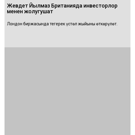
Жевдет Йылмаз Британияда инвесторлор
менен жолугушат
Лондон биржасында тегерек үстөл жыйыны өткөрүлөт.