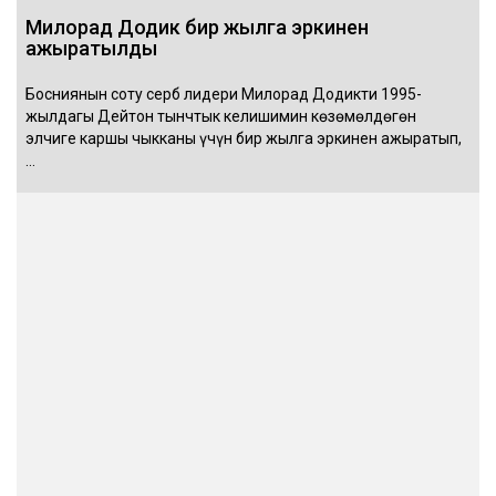
Милорад Додик бир жылга эркинен
ажыратылды
Босниянын соту серб лидери Милорад Додикти 1995-
жылдагы Дейтон тынчтык келишимин көзөмөлдөгөн
элчиге каршы чыкканы үчүн бир жылга эркинен ажыратып,
…