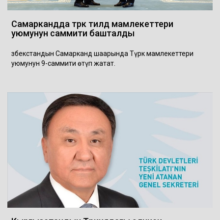
Самаркандда түрк тилдүү мамлекеттери
уюмунун саммити башталды
Өзбекстандын Самарканд шаарында Түрк мамлекеттери
уюмунун 9-саммити өтүп жатат.