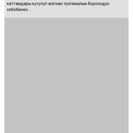
каттамдары күтүлүп жаткан тропикалык бороондун
себебинен …