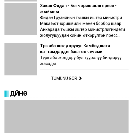
Хакан Фидан - Ботчоришвили пресс -
жыйыны
Фидан Грузиянын тышкы иштер министри
Мака Ботчоришвили менен борбор шаар
Анкарада тышкы иштер министрлигиндеги
жолугушуудан кийин өткөрүлгөн пресс…
Түрк аба жолдорунун Камбоджага
каттамдарды баштоо чечими
Түрк аба жолдору бул тууралуу билдирүү
жасады.
TÜMÜNÜ GÖR
ДҮЙНӨ