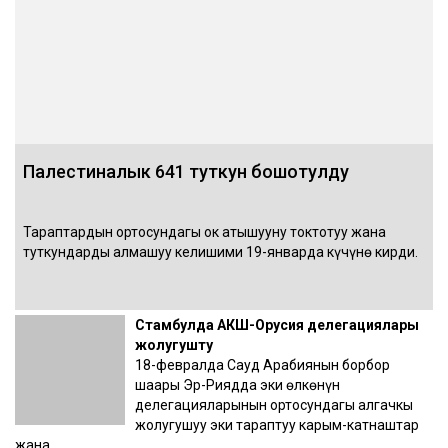
Палестиналык 641 туткун бошотулду
Тараптардын ортосундагы ок атышууну токтотуу жана
туткундарды алмашуу келишими 19-январда күчүнө кирди.
Стамбулда АКШ-Орусия делегациялары
жолугушту
18-февралда Сауд Арабиянын борбор
шаары Эр-Риядда эки өлкөнүн
делегацияларынын ортосундагы алгачкы
жолугушуу эки тараптуу карым-катнаштар
жана …