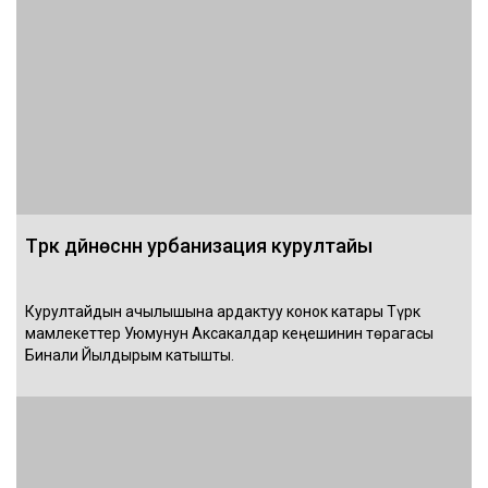
Түрк дүйнөсүнүн урбанизация курултайы
Курултайдын ачылышына ардактуу конок катары Түрк
мамлекеттер Уюмунун Аксакалдар кеңешинин төрагасы
Бинали Йылдырым катышты.