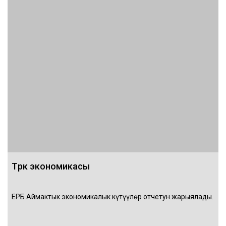
Түрк экономикасы
ЕРӨБ Аймактык экономикалык күтүүлөр отчетун жарыялады.