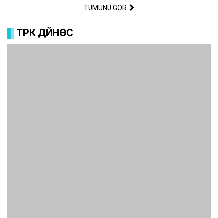
TÜMÜNÜ GÖR
ТҮРК ДҮЙНӨСҮ