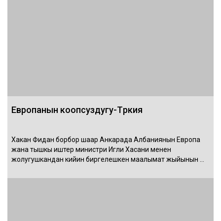
Европанын коопсуздугу-Түркия
Хакан Фидан борбор шаар Анкарада Албаниянын Европа
жана тышкы иштер министри Игли Хасани менен
жолугушкандан кийин биргелешкен маалымат жыйынын …