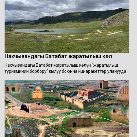
Нахчывандагы Батабат жаратылыш көлү
Нахчывандагы Батабат жаратылыш көлүн “жаратылыш
туризминин борбору” кылуу боюнча иш-аракеттер уланууда