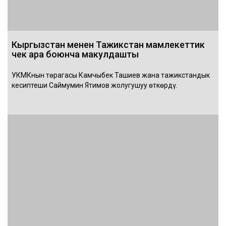
Кыргызстан менен Тажикстан мамлекеттик
чек ара боюнча макулдашты
УКМКнын төрагасы Камчыбек Ташиев жана тажикстандык
кесиптеши Саймумин Ятимов жолугушуу өткөрдү.