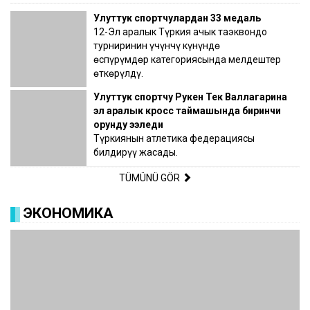
Улуттук спортчулардан 33 медаль
12-Эл аралык Түркия ачык таэквондо
турниринин үчүнчү күнүндө
өспүрүмдөр категориясында мелдештер
өткөрүлдү.
Улуттук спортчу Рукен Тек Валлагарина
эл аралык кросс таймашында биринчи
орунду ээледи
Түркиянын атлетика федерациясы
билдирүү жасады.
TÜMÜNÜ GÖR
ЭКОНОМИКА