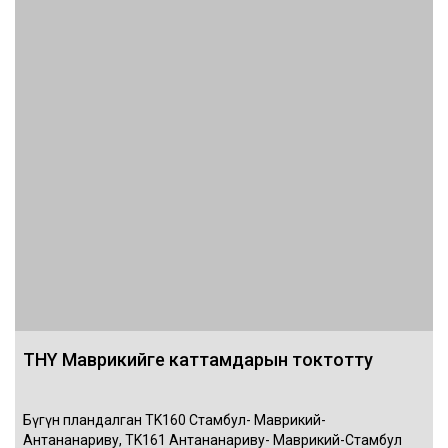
THY Маврикийге каттамдарын токтотту
Бүгүн пландалган TK160 Стамбул- Маврикий-
Антананариву, TK161 Антананариву- Маврикий-Стамбул