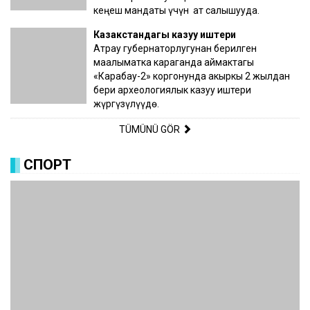
кеңеш мандаты үчүн ат салышууда.
Казакстандагы казуу иштери
Атрау губернаторлугунан берилген
маалыматка караганда аймактагы
«Карабау-2» коргонунда акыркы 2 жылдан
бери археологиялык казуу иштери
жүргүзүлүүдө.
TÜMÜNÜ GÖR
СПОРТ