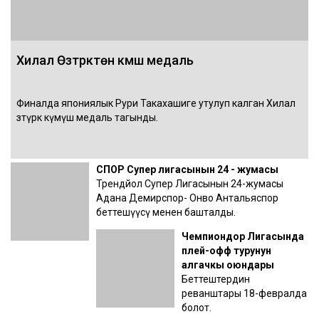
Хилал Өзтүрктөн күмүш медаль
Финалда япониялык Рури Такахашиге утулуп калган Хилал
Өзтүрк күмүш медаль тагынды.
СПОР Супер лигасынын 24 - жумасы
Трендйол Супер Лигасынын 24-жумасы
Адана Демирспор- Онво Антальяспор
беттешүүсү менен башталды.
Чемпиондор Лигасында
плей-офф турунун
алгачкы оюндары
Беттештердин
реванштары 18-февралда
болот.