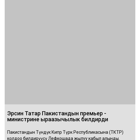
Эрсин Татар Пакистандын премьер -
министрине ыраазычылык билдирди
Пакистандын Түндүк Кипр Түрк Республикасына (ТКТР)
колдоо билдирүүсү Лефкошада жылуу кабыл алынды.