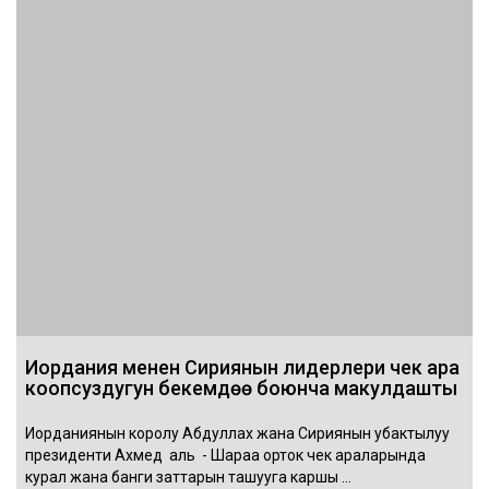
Иордания менен Сириянын лидерлери чек ара
коопсуздугун бекемдөө боюнча макулдашты
Иорданиянын королу Абдуллах жана Сириянын убактылуу
президенти Ахмед аль - Шараа орток чек араларында
курал жана банги заттарын ташууга каршы …