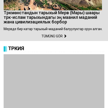
Түркмөнстандын тарыхый Мерв (Мары) шаары
түрк-ислам тарыхындагы эң маанилүү маданий
жана цивилизациялык борбор
Мервде бир катар тарыхый-маданий балуулуктар орун алган.
TÜMÜNÜ GÖR
ТҮРКИЯ