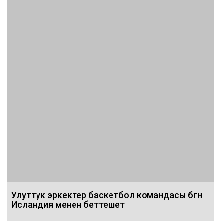
Улуттук эркектер баскетбол командасы бүгүн
Исландия менен беттешет