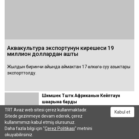
Аквакультура экспортунун кирешеси 19
миллион доллардан ашты
Жылдын биринчи айында аймактан 17 өлкөгө суу азыктары
экспорттолду.
Шимшек Түштүк Африканын Кейптаун
шаарына барды
Кейптаундагы жыйында Шимшекти
TRT Avaz web sitesi çerez kullanmaktadır.
Kabul et
Борбордук банктын төрагасы Фатих
Sitede gezinmeye devam ederek, çerez
Карахан коштойт.
kullanımımızı kabul etmiş olursunuz.
Daha fazla bilgi için "
Çerez Politikası
" metnini
Түркиянын бал экспорту
okuyabilirsiniz.
Чыгыш Кара деңиз экспортчулар