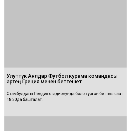
Улуттук Аялдар Футбол курама командасы
эртең Греция менен беттешет
Стамбулдагы Пендик стадионунда боло турган беттеш саат
18.30да башталат.