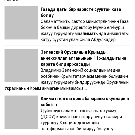
Газада дагы бир наристе сууктан каза
болду
Саламаттыкты сактоо министрлигинин Газа
боюнча башкы директору Мунир ел-Бурш
жазуу түрүндөгү маалыматында аймактагы
катуу сууктан улам Сыла Абдулкадир…
Зеленский Орусиянын Крымды
аннексиялап алганынын 11 жылдыгына
карата билдирүү жасады
Владимир Зеленский социалдык медиа
эсебинен Крым татарчасы менен бөлүшкөн
жазуу түрүндөгү билдирүүсүндө Орусиянын
Украинанын Крым аймагын мыйзамсыз …
Климаттын өзгөрүшү аба ырайы окуяларын
көбөйттү
Дүйнөлүк саламаттыкты сактоо уюму
(ДССУ) климаттын өзгөрүшүнүн таасири
тууралуу X социалдык медиа
платформасынан билдирүү бөлүштү.