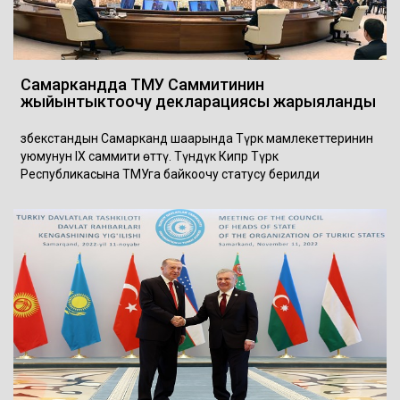
Самаркандда ТМУ Саммитинин
жыйынтыктоочу декларациясы жарыяланды
Өзбекстандын Самарканд шаарында Түрк мамлекеттеринин
уюмунун IX саммити өттү. Түндүк Кипр Түрк
Республикасына ТМУга байкоочу статусу берилди