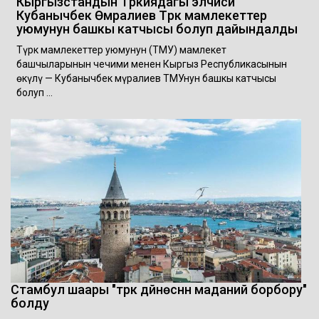
Кыргызстандын Түркиядагы элчиси
Кубанычбек Өмүралиев Түрк мамлекеттер
уюмунун башкы катчысы болуп дайындалды
Түрк мамлекеттер уюмунун (ТМУ) мамлекет
башчыларынын чечими менен Кыргыз Республикасынын
өкүлү — Кубанычбек Өмүралиев ТМУнун башкы катчысы
болуп …
Стамбул шаары "түрк дүйнөсүнүн маданий борбору"
болду