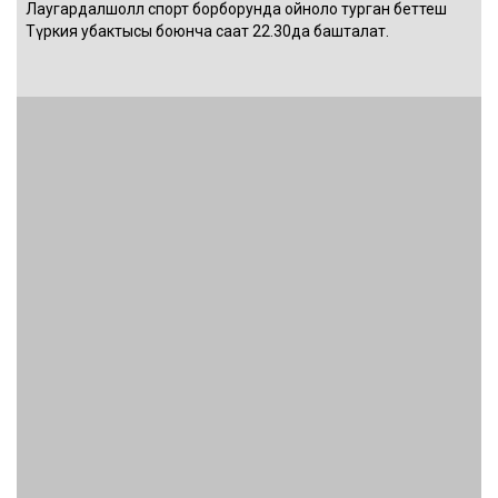
Лаугардалшолл спорт борборунда ойноло турган беттеш
Түркия убактысы боюнча саат 22.30да башталат.